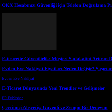
OKX Hesabınızı Güvenliği için Telefon Doğrulama Pr
E-ticarette Güvenilirlik: Müşteri Sadakatini Artıran 
Evden Eve Nakliyat Fiyatları Neden Değişir? Şaşırtan
Evden Eve Nakliyat
-
Temmuz 8, 2026
E-Ticaret Dünyasında Yeni Trendler ve Gelişmeler
PR Publisher
-
Şubat 27, 2026
Çevrimiçi Alışveriş: Güvenli ve Zengin Bir Deneyim