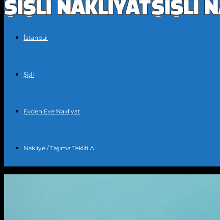
İstanbul
Şişli
Evden Eve Nakliyat
Nakliye / Taşıma Teklifi Al