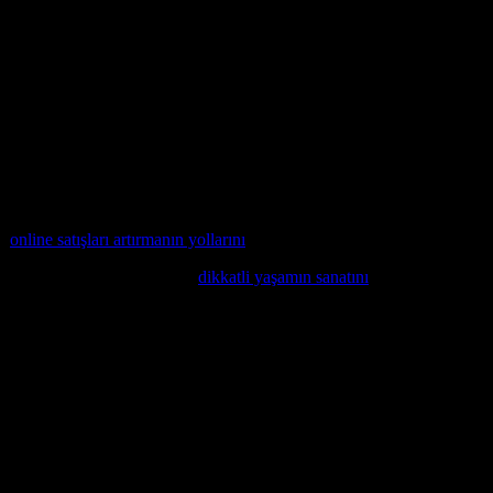
rumak için yüksek düzeyde güvenlik önlemleri almalıdır. SSL sertifikaları
munuzu güvenli bir alışveriş ortamı olarak gördüğünde, sizinle tekrar iş ya
lanıcı dostu bir platform oluşturmak, güncel trendleri takip etmek ve m
 sunmaya ve sektörde başarılı olmak için çaba sarf etmektedir. E-ticaret 
z,
online satışları artırmanın yollarını
keşfedin.
eceğinizi öğrenmek isterseniz,
dikkatli yaşamın sanatını
keşfedin.
ımız da ilginizi çekebilir.