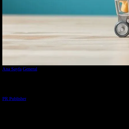
Ana Sayfa
General
E-Ticaret Dünyasında Başarı için İpuçları
E-Ticaret Dünyasında Başarı için İpuçları
Yazar
PR Publisher
-
Şubat 16, 2026
276
E-Ticaretin Gelişimi ve Önemi