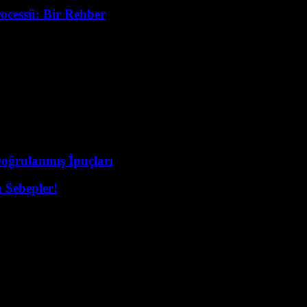
ocessü: Bir Rehber
Doğrulanmış İpuçları
 Sebepler!