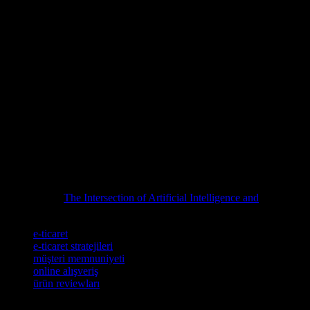
Güvenlik ve Gizlilik
E-ticaret platformları, müşterilerin kişisel ve finansal bilgilerini ko
güvenilirliğini artırmak için önemli adımlardır. Müşterileriniz, platfor
Sonuç
E-ticaret dünyasında başarılı olmak için, hedef kitlenizi tanımak, kul
platformlar, bu temel ilkeleri uygulayarak müşterilerine en iyi hizmeti
platformunuzu büyütmek için adımlar atın.
E-ticaret dünyasında başarı için pratik ipuçları ve stratejiler arıyorsanı
Günlük yaşamınızı nasıl daha dikkatli ve bilgili bir şekilde yönetebil
İlgili konuda
The Intersection of Artificial Intelligence and
başlıklı yaz
Etiketler
e-ticaret
e-ticaret stratejileri
müşteri memnuniyeti
online alışveriş
ürün reviewları