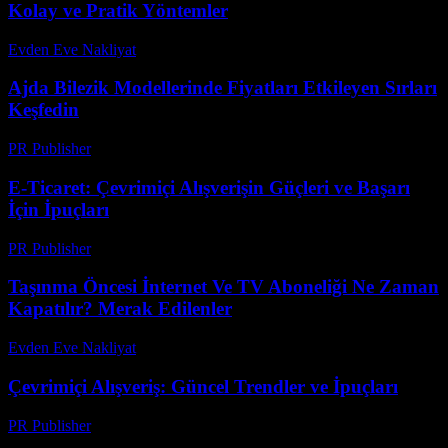
Kolay ve Pratik Yöntemler
Evden Eve Nakliyat
-
Haziran 22, 2026
Ajda Bilezik Modellerinde Fiyatları Etkileyen Sırları
Keşfedin
PR Publisher
-
Mart 23, 2026
E-Ticaret: Çevrimiçi Alışverişin Güçleri ve Başarı
İçin İpuçları
PR Publisher
-
Şubat 21, 2026
Taşınma Öncesi İnternet Ve TV Aboneliği Ne Zaman
Kapatılır? Merak Edilenler
Evden Eve Nakliyat
-
Temmuz 8, 2026
Çevrimiçi Alışveriş: Güncel Trendler ve İpuçları
PR Publisher
-
Şubat 16, 2026