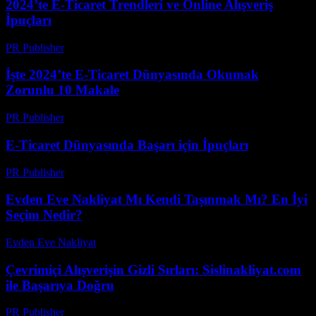
2024’te E-Ticaret Trendleri ve Online Alışveriş
İpuçları
PR Publisher
-
Mart 1, 2026
İşte 2024’te E-Ticaret Dünyasında Okumak
Zorunlu 10 Makale
PR Publisher
-
Mart 12, 2026
E-Ticaret Dünyasında Başarı için İpuçları
PR Publisher
-
Mart 1, 2026
Evden Eve Nakliyat Mı Kendi Taşınmak Mı? En İyi
Seçim Nedir?
Evden Eve Nakliyat
-
Haziran 28, 2026
Çevrimiçi Alışverişin Gizli Sırları: Sislinakliyat.com
ile Başarıya Doğru
PR Publisher
-
Şubat 25, 2026