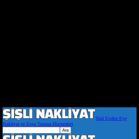
Şişli Evden Eve
Nakliyat ve Eşya Taşıma Hizmetleri