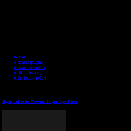
vermek ve size en son trendleri ve ipuçları sunmak için hazırlandı.
E-ticaretin size nasıl fayda sağlayabileceğini ve nasıl başarıya
ulaşabileceğinizi öğrenmek için bu bilgileri kullanın. E-ticaret
sektöründe başarı elde etmek için kaliteli ürünler sunun, müşteri
hizmetlerini güçlendirin, reklam ve pazarlama stratejilerinizi
geliştirin ve analiz ve raporlama araçlarını kullanın. Bu sayede, e-
ticaret sektöründe başarı elde edebilir ve müşterilerinizin
memnuniyetini sağlamak için çalışabilirsiniz.
Etiketler
e-ticaret
e-ticaret ipuçları
e-ticaret trendleri
online alışveriş
ürün incelemeleri
İlgili Haberler
Yazarın Diğer İçerikleri