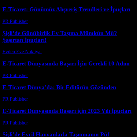
E-Ticaret: Günümüz Alışveriş Trendleri ve İpuçları
PR Publisher
-
Şubat 27, 2026
Şişli’de Günübirlik Ev Taşıma Mümkün Mü?
Şaşırtan İpuçları!
Evden Eve Nakliyat
-
Haziran 17, 2026
E-Ticaret Dünyasında Başarı İçin Gerekli 10 Adım
PR Publisher
-
Şubat 23, 2026
E-Ticaret Dünya’da: Bir Editörün Gözünden
PR Publisher
-
Mart 6, 2026
E-Ticaret Dünyasında Başarı için 2023 Yılı İpuçları
PR Publisher
-
Şubat 27, 2026
Şişli’de Evcil Hayvanlarla Taşınmanın Püf