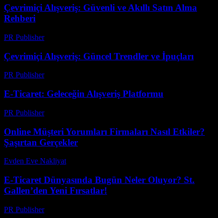
Çevrimiçi Alışveriş: Güvenli ve Akıllı Satın Alma
Rehberi
PR Publisher
-
Şubat 27, 2026
Çevrimiçi Alışveriş: Güncel Trendler ve İpuçları
PR Publisher
-
Şubat 27, 2026
E-Ticaret: Geleceğin Alışveriş Platformu
PR Publisher
-
Şubat 23, 2026
Online Müşteri Yorumları Firmaları Nasıl Etkiler?
Şaşırtan Gerçekler
Evden Eve Nakliyat
-
Temmuz 16, 2026
E-Ticaret Dünyasında Bugün Neler Oluyor? St.
Gallen’den Yeni Fırsatlar!
PR Publisher
-
Mart 23, 2026