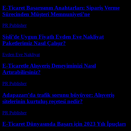
E-Ticaret Başarısının Anahtarları: Sipariş Verme
Sürecinden Müşteri Memnuniyeti’ne
PR Publisher
-
Şubat 28, 2026
Şişli’de Uygun Fiyatlı Evden Eve Nakliyat
Paketlerimiz Nasıl Çalışır?
Evden Eve Nakliyat
-
Haziran 7, 2026
E-Ticaretle Alışveriş Deneyiminizi Nasıl
Artırabilirsiniz?
PR Publisher
-
Şubat 16, 2026
Adapazarı’da trafik sorunu büyüyor: Alışveriş
sitelerinin kurtuluş reçetesi nedir?
PR Publisher
-
Mart 23, 2026
E-Ticaret Dünyasında Başarı için 2023 Yılı İpuçları