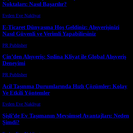
Noktaları: Nasıl Başarılır?
Evden Eve Nakliyat
-
Haziran 15, 2026
E-Ticaret Dünyasına Hoş Geldiniz: Alışverişinizi
Nasıl Güvenli ve Verimli Yapabilirsiniz
PR Publisher
-
Şubat 20, 2026
Çin’den Alışveriş: Sıslina Kliyat ile Global Alışveriş
Deneyimi
PR Publisher
-
Şubat 16, 2026
Acil Taşınma Durumlarında Hızlı Çözümler: Kolay
Ve Etkili Yöntemler
Evden Eve Nakliyat
-
Temmuz 22, 2026
Şişli’de Ev Taşımanın Mevsimsel Avantajları: Neden
Şimdi?