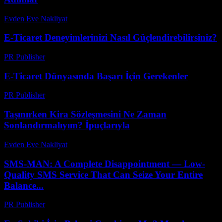
Evden Eve Nakliyat
-
Haziran 3, 2026
E-Ticaret Deneyimlerinizi Nasıl Güçlendirebilirsiniz?
PR Publisher
-
Mart 10, 2026
E-Ticaret Dünyasında Başarı İçin Gerekenler
PR Publisher
-
Şubat 22, 2026
Taşınırken Kira Sözleşmesini Ne Zaman
Sonlandırmalıyım? İpuçlarıyla
Evden Eve Nakliyat
-
Temmuz 15, 2026
SMS-MAN: A Complete Disappointment — Low-
Quality SMS Service That Can Seize Your Entire
Balance...
PR Publisher
-
Mart 26, 2026