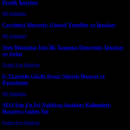
Pratik İpuçları
PR Publisher
-
Mart 13, 2026
Çevrimiçi Alışveriş: Güncel Trendler ve İpuçları
PR Publisher
-
Şubat 28, 2026
Yeni Mezunlar İçin İlk Taşınma Deneyimi: İpuçları
ve Sırlar
Evden Eve Nakliyat
-
Ağustos 2, 2026
E-Ticaretin Güçlü Aracı: Sipariş İhracat ve
Pazarlama
PR Publisher
-
Şubat 19, 2026
SEO İçin En İyi Nakliyat Anahtar Kelimeleri:
Başarıya Giden Yol
Evden Eve Nakliyat
-
Temmuz 31, 2026