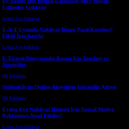
Ev Sahibi İzin Belgesi Gerekiyor Mu? Merak
Edilenler Açıklıyor
Evden Eve Nakliyat
-
Temmuz 13, 2026
E-A-T Uyumlu Nakliyat Blogu Nasıl Kurulur?
Etkili İpuçlarıyla!
Evden Eve Nakliyat
-
Temmuz 23, 2026
E-Ticaret Dünyasında Başarı İçin İpuçları ve
Stratejiler
PR Publisher
-
Şubat 25, 2026
Sislinakliyat: Online Alışverişin Güvenilir Adresi
PR Publisher
-
Şubat 22, 2026
Evden Eve Nakliyat Hizmeti İçin Sosyal Medya
Reklamları Nasıl Etkiler?
Evden Eve Nakliyat
-
Haziran 3, 2026