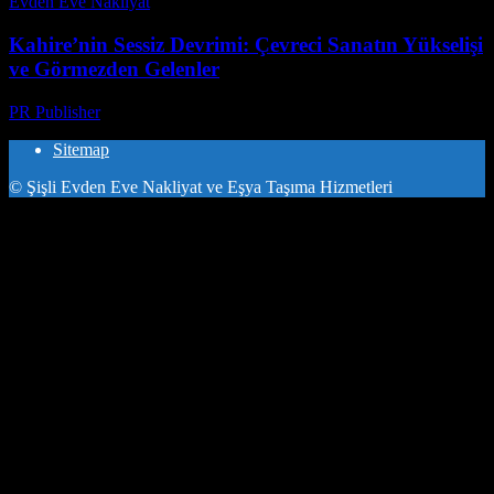
Evden Eve Nakliyat
-
Haziran 24, 2026
Kahire’nin Sessiz Devrimi: Çevreci Sanatın Yükselişi
ve Görmezden Gelenler
PR Publisher
-
Mart 23, 2026
Sitemap
© Şişli Evden Eve Nakliyat ve Eşya Taşıma Hizmetleri