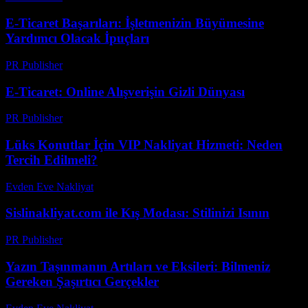
E-Ticaret Başarıları: İşletmenizin Büyümesine
Yardımcı Olacak İpuçları
PR Publisher
-
Şubat 18, 2026
E-Ticaret: Online Alışverişin Gizli Dünyası
PR Publisher
-
Mart 7, 2026
Lüks Konutlar İçin VIP Nakliyat Hizmeti: Neden
Tercih Edilmeli?
Evden Eve Nakliyat
-
Haziran 4, 2026
Sislinakliyat.com ile Kış Modası: Stilinizi Isının
PR Publisher
-
Şubat 25, 2026
Yazın Taşınmanın Artıları ve Eksileri: Bilmeniz
Gereken Şaşırtıcı Gerçekler