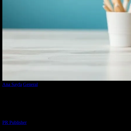
Ana Sayfa
General
E-Ticaretin Geleceği: Trendler ve İpuçları
E-Ticaretin Geleceği: Trendler ve
İpuçları
Yazar
PR Publisher
-