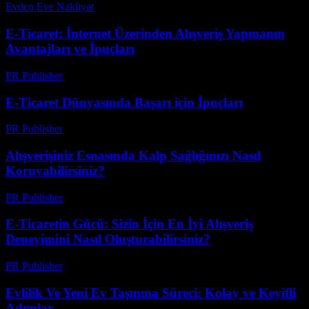
Evden Eve Nakliyat
-
Temmuz 3, 2026
E-Ticaret: İnternet Üzerinden Alışveriş Yapmanın
Avantajları ve İpuçları
PR Publisher
-
Şubat 26, 2026
E-Ticaret Dünyasında Başarı için İpuçları
PR Publisher
-
Şubat 19, 2026
Alışverişiniz Esnasında Kalp Sağlığınızı Nasıl
Koruyabilirsiniz?
PR Publisher
-
Mart 12, 2026
E-Ticaretin Gücü: Sizin İçin En İyi Alışveriş
Deneyimini Nasıl Oluşturabilirsiniz?
PR Publisher
-
Şubat 25, 2026
Evlilik Ve Yeni Ev Taşınma Süreci: Kolay ve Keyifli
Adımlar