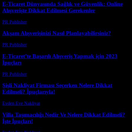
E-Ticaret Dünyasında Sağlık ve Güvenlik: Online
Alışverişte Dikkat Edilmesi Gerekenler
PR Publisher
-
Şubat 23, 2026
Akşam Alışverişinizi Nasıl Planlayabilirsiniz?
PR Publisher
-
Mart 11, 2026
E-Ticaret’te Başarılı Alışveriş Yapmak için 2023
İpuçları
PR Publisher
-
Şubat 27, 2026
Şişli Nakliyat Firması Seçerken Nelere Dikkat
Edilmeli? İpuçlarıyla!
Evden Eve Nakliyat
-
Haziran 9, 2026
Villa Taşımacılığı Nedir Ve Nelere Dikkat Edilmeli?
İşte İpuçları!