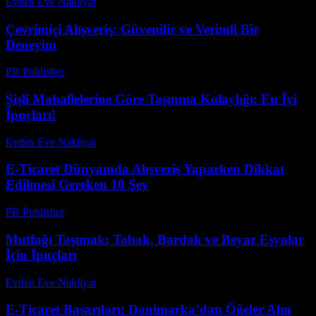
Evden Eve Nakliyat
-
Haziran 12, 2026
Çevrimiçi Alışveriş: Güvenilir ve Verimli Bir
Deneyim
PR Publisher
-
Şubat 17, 2026
Şişli Mahallelerine Göre Taşınma Kolaylığı: En İyi
İpuçları!
Evden Eve Nakliyat
-
Haziran 16, 2026
E-Ticaret Dünyaında Alışveriş Yaparken Dikkat
Edilmesi Gereken 10 Şey
PR Publisher
-
Mart 7, 2026
Mutfağı Taşımak: Tabak, Bardak ve Beyaz Eşyalar
İçin İpuçları
Evden Eve Nakliyat
-
Haziran 22, 2026
E-Ticaret Başarıları: Danimarka’dan Öğeler Alın