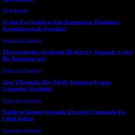
PR Publisher
-
Şubat 21, 2026
Evden Eve Nakliyat İçin Kampanya Örnekleri:
Kaçırılmayacak Fırsatlar!
Evden Eve Nakliyat
-
Ağustos 4, 2026
Ebeveynlerden Ayrılarak İlk Kez Ev Taşımak: Cesur
Bir Başlangıç mı?
Evden Eve Nakliyat
-
Haziran 4, 2026
Araç Filomuzla Her Türlü Taşımaya Uygun
Çözümler: Keşfedin!
Evden Eve Nakliyat
-
Temmuz 6, 2026
Nakliyat Sitesine Organik Ziyaretçi Çekmenin En
Etkili Yolları
Evden Eve Nakliyat
-
Temmuz 23, 2026