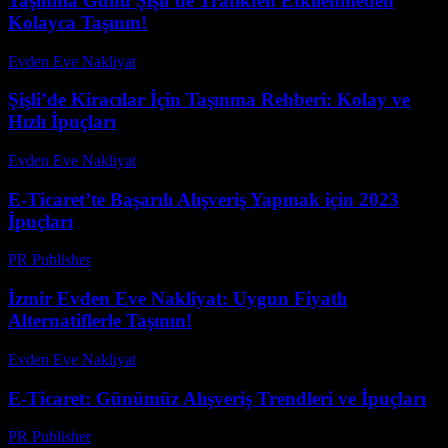
Taşınma Günü Şişli’de Trafikten Etkilenmeden
Kolayca Taşının!
Evden Eve Nakliyat
-
Haziran 12, 2026
Şişli’de Kiracılar İçin Taşınma Rehberi: Kolay ve
Hızlı İpuçları
Evden Eve Nakliyat
-
Haziran 13, 2026
E-Ticaret’te Başarılı Alışveriş Yapmak için 2023
İpuçları
PR Publisher
-
Şubat 27, 2026
İzmir Evden Eve Nakliyat: Uygun Fiyatlı
Alternatiflerle Taşının!
Evden Eve Nakliyat
-
Haziran 26, 2026
E-Ticaret: Günümüz Alışveriş Trendleri ve İpuçları
PR Publisher
-
Şubat 16, 2026