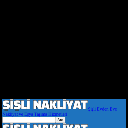
Şişli Evden Eve
Nakliyat ve Eşya Taşıma Hizmetleri