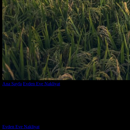
Ana Sayfa
Evden Eve Nakliyat
Depolanmış Eşyaların
Sigortalanması Zorunlu Mu? Merak Edilenler!
Depolanmış Eşyaların Sigortalanması
Zorunlu Mu? Merak Edilenler!
Yazar
Evden Eve Nakliyat