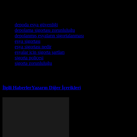
sağlayacaktır. Unutmayın, önlem almak her zaman sonradan telafi
etmekten daha iyidir.
Etiketler
depoda eşya güvenliği
depolama sigortası zorunluluğu
depolanmış eşyaların sigortalanması
eşya sigortası
eşya sigortası nedir
eşyalar için sigorta şartları
sigorta poliçesi
sigorta zorunluluğu
İlgili Haberler
Yazarın Diğer İçerikleri