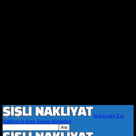
Şişli Evden Eve
Nakliyat ve Eşya Taşıma Hizmetleri