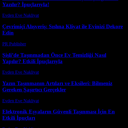
Yazılır? İpuçlarıyla!
Evden Eve Nakliyat
-
Temmuz 23, 2026
Çevrimiçi Alışveriş: Sıslına Kliyat ile Evinizi Dekore
Edin
PR Publisher
-
Şubat 21, 2026
Şişli’de Taşınmadan Önce Ev Temizliği Nasıl
Yapılır? Etkili İpuçlarıyla
Evden Eve Nakliyat
-
Haziran 16, 2026
Yazın Taşınmanın Artıları ve Eksileri: Bilmeniz
Gereken Şaşırtıcı Gerçekler
Evden Eve Nakliyat
-
Temmuz 21, 2026
Elektronik Eşyaların Güvenli Taşınması İçin En
Etkili İpuçları