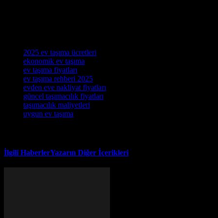
evinize sorunsuz ve güvenli bir geçiş için zaman kaybetmeden
profesyonel yardım almaya başlayabilirsiniz. Unutmayın, doğru
planlama ve bilgi ile ev taşıma süreciniz çok daha kolay ve keyifli
olacaktır.
Etiketler
2025 ev taşıma ücretleri
ekonomik ev taşıma
ev taşıma fiyatları
ev taşıma rehberi 2025
evden eve nakliyat fiyatları
güncel taşımacılık fiyatları
taşımacılık maliyetleri
uygun ev taşıma
İlgili Haberler
Yazarın Diğer İçerikleri