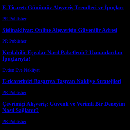
E-Ticaret: Günümüz Alışveriş Trendleri ve İpuçları
PR Publisher
-
Şubat 22, 2026
Sislinakliyat: Online Alışverişin Güvenilir Adresi
PR Publisher
-
Şubat 22, 2026
Kırılabilir Eşyalar Nasıl Paketlenir? Uzmanlardan
İpuçlarıyla!
Evden Eve Nakliyat
-
Haziran 20, 2026
E-ticaretinizi Başarıya Taşıyan Nakliye Stratejileri
PR Publisher
-
Mart 14, 2026
Çevrimiçi Alışveriş: Güvenli ve Verimli Bir Deneyim
Nasıl Sağlanır?
PR Publisher
-
Şubat 27, 2026