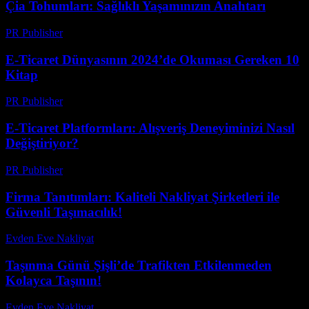
Çia Tohumları: Sağlıklı Yaşamınızın Anahtarı
PR Publisher
-
Ağustos 8, 2026
E-Ticaret Dünyasının 2024’de Okuması Gereken 10
Kitap
PR Publisher
-
Mart 11, 2026
E-Ticaret Platformları: Alışveriş Deneyiminizi Nasıl
Değiştiriyor?
PR Publisher
-
Şubat 20, 2026
Firma Tanıtımları: Kaliteli Nakliyat Şirketleri ile
Güvenli Taşımacılık!
Evden Eve Nakliyat
-
Temmuz 28, 2026
Taşınma Günü Şişli’de Trafikten Etkilenmeden
Kolayca Taşının!
Evden Eve Nakliyat
-
Haziran 12, 2026