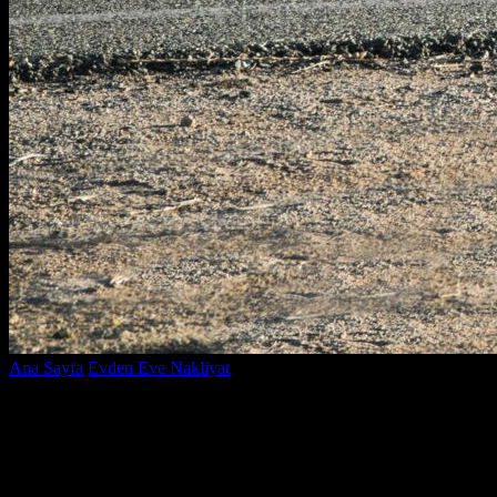
Ana Sayfa
Evden Eve Nakliyat
Ev Taşıma Fiyatları Hakkında
Bilmeniz Gereken Güncel Rehber
Ev Taşıma Fiyatları Hakkında Bilmeniz
Gereken Güncel Rehber