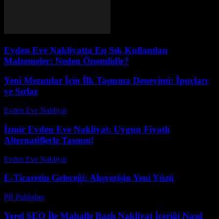
Evden Eve Nakliyatta En Sık Kullanılan
Malzemeler: Neden Önemlidir?
Yeni Mezunlar İçin İlk Taşınma Deneyimi: İpuçları
ve Sırlar
Evden Eve Nakliyat
-
Ağustos 2, 2026
İzmir Evden Eve Nakliyat: Uygun Fiyatlı
Alternatiflerle Taşının!
Evden Eve Nakliyat
-
Haziran 26, 2026
E-Ticaretin Geleceği: Alışverişin Yeni Yüzü
PR Publisher
-
Şubat 25, 2026
Yerel SEO İle Mahalle Bazlı Nakliyat İçeriği Nasıl