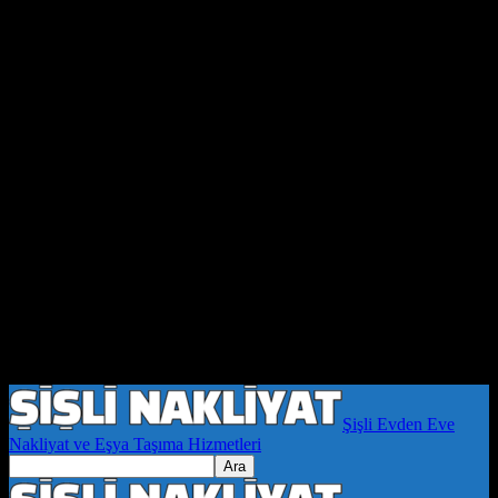
Şişli Evden Eve
Nakliyat ve Eşya Taşıma Hizmetleri