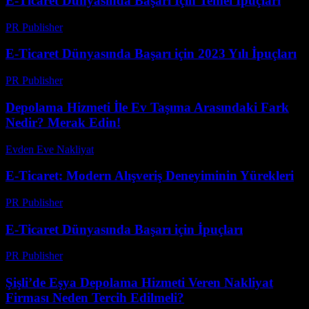
E-Ticaret Dünyasında Başarı İçin Temel İpuçları
PR Publisher
-
Şubat 27, 2026
E-Ticaret Dünyasında Başarı için 2023 Yılı İpuçları
PR Publisher
-
Şubat 17, 2026
Depolama Hizmeti İle Ev Taşıma Arasındaki Fark
Nedir? Merak Edin!
Evden Eve Nakliyat
-
Temmuz 18, 2026
E-Ticaret: Modern Alışveriş Deneyiminin Yürekleri
PR Publisher
-
Şubat 18, 2026
E-Ticaret Dünyasında Başarı için İpuçları
PR Publisher
-
Şubat 19, 2026
Şişli’de Eşya Depolama Hizmeti Veren Nakliyat
Firması Neden Tercih Edilmeli?