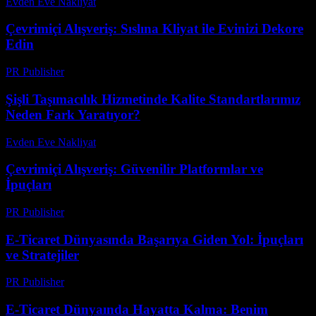
Evden Eve Nakliyat
-
Temmuz 31, 2026
Çevrimiçi Alışveriş: Sıslına Kliyat ile Evinizi Dekore
Edin
PR Publisher
-
Şubat 21, 2026
Şişli Taşımacılık Hizmetinde Kalite Standartlarımız
Neden Fark Yaratıyor?
Evden Eve Nakliyat
-
Haziran 8, 2026
Çevrimiçi Alışveriş: Güvenilir Platformlar ve
İpuçları
PR Publisher
-
Şubat 27, 2026
E-Ticaret Dünyasında Başarıya Giden Yol: İpuçları
ve Stratejiler
PR Publisher
-
Şubat 28, 2026
E-Ticaret Dünyaında Hayatta Kalma: Benim