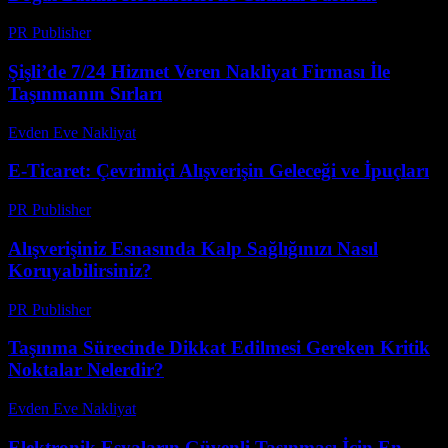
PR Publisher
-
Şubat 25, 2026
Şişli’de 7/24 Hizmet Veren Nakliyat Firması İle
Taşınmanın Sırları
Evden Eve Nakliyat
-
Haziran 10, 2026
E-Ticaret: Çevrimiçi Alışverişin Geleceği ve İpuçları
PR Publisher
-
Şubat 19, 2026
Alışverişiniz Esnasında Kalp Sağlığınızı Nasıl
Koruyabilirsiniz?
PR Publisher
-
Mart 12, 2026
Taşınma Sürecinde Dikkat Edilmesi Gereken Kritik
Noktalar Nelerdir?
Evden Eve Nakliyat
-
Haziran 18, 2026
Elektronik Eşyaların Güvenli Taşınması İçin En