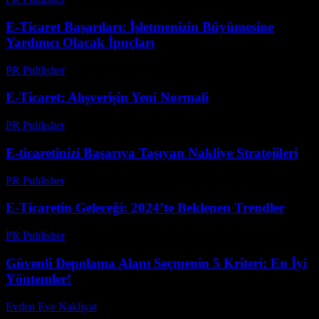
E-Ticaret Başarıları: İşletmenizin Büyümesine
Yardımcı Olacak İpuçları
PR Publisher
-
Şubat 18, 2026
E-Ticaret: Alışverişin Yeni Normali
PR Publisher
-
Mart 8, 2026
E-ticaretinizi Başarıya Taşıyan Nakliye Stratejileri
PR Publisher
-
Mart 14, 2026
E-Ticaretin Geleceği: 2024’te Beklenen Trendler
PR Publisher
-
Şubat 25, 2026
Güvenli Depolama Alanı Seçmenin 5 Kriteri: En İyi
Yöntemler!
Evden Eve Nakliyat
-
Temmuz 19, 2026