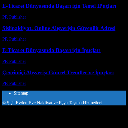
E-Ticaret Dünyasında Başarı için Temel IPuçları
PR Publisher
-
Mart 1, 2026
Sislinakliyat: Online Alışverişin Güvenilir Adresi
PR Publisher
-
Şubat 22, 2026
E-Ticaret Dünyasında Başarı için İpuçları
PR Publisher
-
Şubat 28, 2026
Çevrimiçi Alışveriş: Güncel Trendler ve İpuçları
PR Publisher
-
Şubat 28, 2026
Sitemap
© Şişli Evden Eve Nakliyat ve Eşya Taşıma Hizmetleri