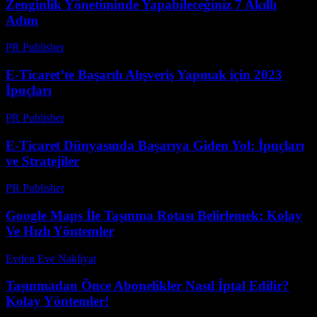
Zenginlik Yönetiminde Yapabileceğiniz 7 Akıllı
Adım
PR Publisher
-
Mart 13, 2026
E-Ticaret’te Başarılı Alışveriş Yapmak için 2023
İpuçları
PR Publisher
-
Şubat 27, 2026
E-Ticaret Dünyasında Başarıya Giden Yol: İpuçları
ve Stratejiler
PR Publisher
-
Şubat 19, 2026
Google Maps İle Taşınma Rotası Belirlemek: Kolay
Ve Hızlı Yöntemler
Evden Eve Nakliyat
-
Temmuz 16, 2026
Taşınmadan Önce Abonelikler Nasıl İptal Edilir?
Kolay Yöntemler!