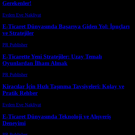
Gerekenler!
Evden Eve Nakliyat
-
Temmuz 10, 2026
E-Ticaret Dünyasında Başarıya Giden Yol: İpuçları
ve Stratejiler
PR Publisher
-
Şubat 22, 2026
E-Ticarette Yeni Stratejiler: Uzay Temalı
Oyunlardan İlham Almak
PR Publisher
-
Nisan 9, 2026
Kiracılar İçin Hızlı Taşınma Tavsiyeleri: Kolay ve
Pratik Rehber
Evden Eve Nakliyat
-
Ağustos 6, 2026
E-Ticaret Dünyasında Teknoloji ve Alışveriş
Deneyimi
PR Publisher
-
Şubat 23, 2026