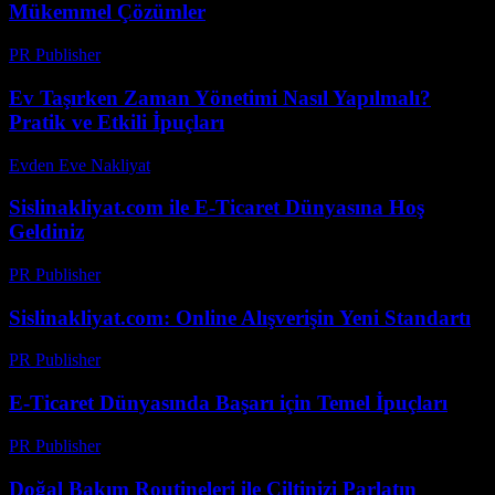
Mükemmel Çözümler
PR Publisher
-
Şubat 20, 2026
Ev Taşırken Zaman Yönetimi Nasıl Yapılmalı?
Pratik ve Etkili İpuçları
Evden Eve Nakliyat
-
Haziran 30, 2026
Sislinakliyat.com ile E-Ticaret Dünyasına Hoş
Geldiniz
PR Publisher
-
Şubat 16, 2026
Sislinakliyat.com: Online Alışverişin Yeni Standartı
PR Publisher
-
Şubat 22, 2026
E-Ticaret Dünyasında Başarı için Temel İpuçları
PR Publisher
-
Şubat 20, 2026
Doğal Bakım Routineleri ile Ciltinizi Parlatın