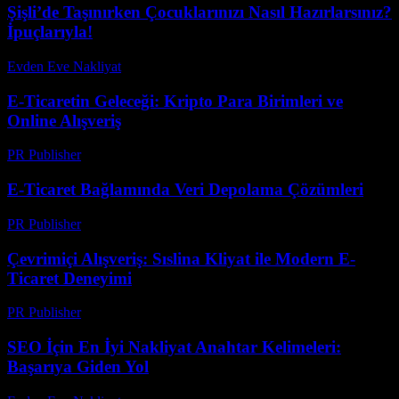
Şişli’de Taşınırken Çocuklarınızı Nasıl Hazırlarsınız?
İpuçlarıyla!
Evden Eve Nakliyat
-
Haziran 15, 2026
E-Ticaretin Geleceği: Kripto Para Birimleri ve
Online Alışveriş
PR Publisher
-
Şubat 18, 2026
E-Ticaret Bağlamında Veri Depolama Çözümleri
PR Publisher
-
Şubat 26, 2026
Çevrimiçi Alışveriş: Sıslina Kliyat ile Modern E-
Ticaret Deneyimi
PR Publisher
-
Şubat 24, 2026
SEO İçin En İyi Nakliyat Anahtar Kelimeleri:
Başarıya Giden Yol