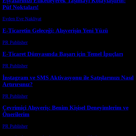
Eşyalarınızı Etiketleyerek Taşımayı Kolaylaştırın:
Püf Noktaları!
Evden Eve Nakliyat
-
Haziran 22, 2026
E-Ticaretin Geleceği: Alışverişin Yeni Yüzü
PR Publisher
-
Şubat 25, 2026
E-Ticaret Dünyasında Başarı için Temel İpuçları
PR Publisher
-
Şubat 21, 2026
İnstagram ve SMS Aktivasyonu ile Satışlarınızı Nasıl
Artırırsınız?
PR Publisher
-
Mart 11, 2026
Çevrimiçi Alışveriş: Benim Kişisel Deneyimlerim ve
Önerilerim
PR Publisher
-
Mart 7, 2026