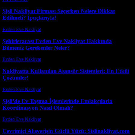
Şişli Nakliyat Firması Seçerken Nelere Dikkat
Edilmeli? İpuçlarıyla!
Evden Eve Nakliyat
-
Haziran 9, 2026
Şehirlerarası Evden Eve Nakliyat Hakkında
Bilmeniz Gerekenler Neler?
Evden Eve Nakliyat
-
Haziran 19, 2026
Nakliyatta Kullanılan Asansör Sistemleri: En Etkili
Çözümler!
Evden Eve Nakliyat
-
Haziran 5, 2026
Şişli’de Ev Taşıma İşlemlerinde Emlakçılarla
Koordinasyon Nasıl Olmalı?
Evden Eve Nakliyat
-
Haziran 15, 2026
Çevrimiçi Alışverişin Güçlü Yüzü: Sislinakliyat.com