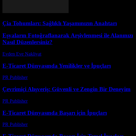
Çia Tohumları: Sağlıklı Yaşamınızın Anahtarı
Eşyaların Fotoğraflanarak Arşivlenmesi ile Alanınızı
Nasıl Düzenlersiniz?
Evden Eve Nakliyat
-
Temmuz 16, 2026
E-Ticaret Dünyasında Yenilikler ve İpuçları
PR Publisher
-
Şubat 26, 2026
Çevrimiçi Alışveriş: Güvenli ve Zengin Bir Deneyim
PR Publisher
-
Şubat 23, 2026
E-Ticaret Dünyasında Başarı için İpuçları
PR Publisher
-
Şubat 21, 2026