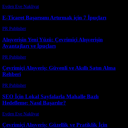
Evden Eve Nakliyat
-
Haziran 8, 2026
E-Ticaret Başarısını Artırmak için 7 İpuçları
PR Publisher
-
Şubat 27, 2026
Alışverişin Yeni Yüzü: Çevrimiçi Alışverişin
Avantajları ve İpuçları
PR Publisher
-
Şubat 16, 2026
Çevrimiçi Alışveriş: Güvenli ve Akıllı Satın Alma
Rehberi
PR Publisher
-
Şubat 22, 2026
SEO İçin Lokal Sayfalarla Mahalle Bazlı
Hedefleme: Nasıl Başarılır?
Evden Eve Nakliyat
-
Ağustos 3, 2026
Çevrimiçi Alışveriş: Güzellik ve Pratiklik İçin