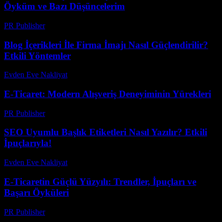
Öyküm ve Bazı Düşüncelerim
PR Publisher
-
Mart 7, 2026
Blog İçerikleri İle Firma İmajı Nasıl Güçlendirilir?
Etkili Yöntemler
Evden Eve Nakliyat
-
Temmuz 23, 2026
E-Ticaret: Modern Alışveriş Deneyiminin Yürekleri
PR Publisher
-
Şubat 17, 2026
SEO Uyumlu Başlık Etiketleri Nasıl Yazılır? Etkili
İpuçlarıyla!
Evden Eve Nakliyat
-
Temmuz 27, 2026
E-Ticaretin Güçlü Yüzyılı: Trendler, İpuçları ve
Başarı Öyküleri
PR Publisher
-
Şubat 17, 2026