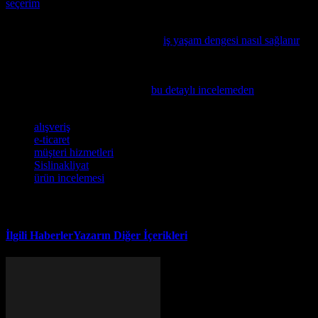
seçerim
konusunda detaylı bir rehberimiz var.
İş, yaşam ve kendinizi geliştirme arasındaki dengenin nasıl
sağlanacağını öğrenmek isterseniz,
iş yaşam dengesi nasıl sağlanır
makalemizi mutlaka inceleyin.
Elektrikli araçlar almak düşündüyseniz, geleceğin mobilitesi
hakkında daha fazla bilgi edinin
bu detaylı incelemeden
.
Etiketler
alışveriş
e-ticaret
müşteri hizmetleri
Sislinakliyat
ürün incelemesi
İlgili Haberler
Yazarın Diğer İçerikleri