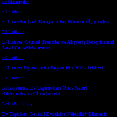
ve Stratejiler
PR Publisher
-
Şubat 28, 2026
E-Ticaretin Gizli Dünyası: Bir Editörün İçgörüleri
PR Publisher
-
Mart 7, 2026
E-Ticaret: Güncel Trendler ve Alışveriş Deneyiminizi
Nasıl Yükseltebilirsiniz
PR Publisher
-
Şubat 26, 2026
E-Ticaret Piyasasında Başarı için 2023 Rehberi
PR Publisher
-
Şubat 21, 2026
Kiracıysanız Ev Taşımadan Önce Neleri
Bildirmelisiniz? İpuçlarıyla
Evden Eve Nakliyat
-
Temmuz 11, 2026
Ev Taşırken Gerekli Evraklar Nelerdir? Bilmeniz