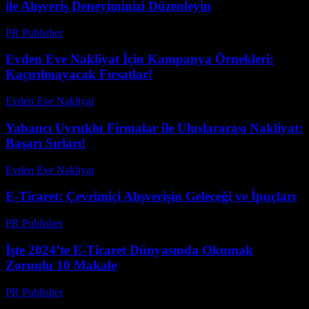
ile Alışveriş Deneyiminizi Düzenleyin
PR Publisher
-
Şubat 16, 2026
Evden Eve Nakliyat İçin Kampanya Örnekleri:
Kaçırılmayacak Fırsatlar!
Evden Eve Nakliyat
-
Ağustos 4, 2026
Yabancı Uyruklu Firmalar ile Uluslararası Nakliyat:
Başarı Sırları!
Evden Eve Nakliyat
-
Ağustos 3, 2026
E-Ticaret: Çevrimiçi Alışverişin Geleceği ve İpuçları
PR Publisher
-
Şubat 17, 2026
İşte 2024’te E-Ticaret Dünyasında Okumak
Zorunlu 10 Makale
PR Publisher
-
Mart 12, 2026