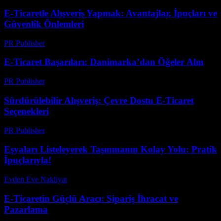
E-Ticaretle Alışveriş Yapmak: Avantajlar, İpuçları ve
Güvenlik Önlemleri
PR Publisher
-
Şubat 18, 2026
E-Ticaret Başarıları: Danimarka’dan Öğeler Alın
PR Publisher
-
Şubat 18, 2026
Sürdürülebilir Alışveriş: Çevre Dostu E-Ticaret
Seçenekleri
PR Publisher
-
Şubat 20, 2026
Eşyaları Listeleyerek Taşınmanın Kolay Yolu: Pratik
İpuçlarıyla!
Evden Eve Nakliyat
-
Temmuz 10, 2026
E-Ticaretin Güçlü Aracı: Sipariş İhracat ve
Pazarlama