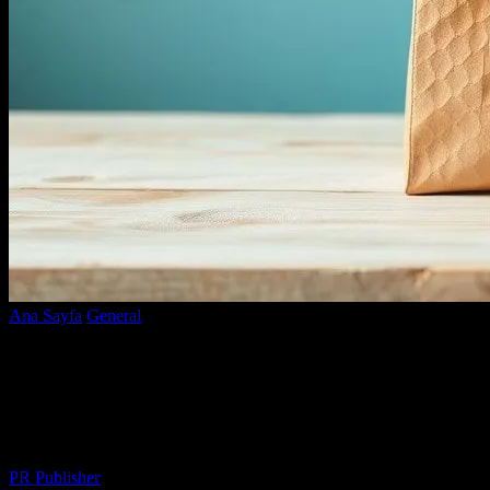
Ana Sayfa
General
Sislinakliyat ile Alışveriş Yaparken Dikkat
Edilmesi Gerekenler
Sislinakliyat ile Alışveriş Yaparken
Dikkat Edilmesi Gerekenler
Yazar
PR Publisher