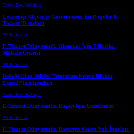
Evden Eve Nakliyat
-
Temmuz 12, 2026
Çevrimiçi Alışveriş: Günümüzün En Popüler E-
Ticaret Trendleri
PR Publisher
-
Şubat 19, 2026
E-Ticaret Dünyasında Okumak İçin 7 Harika
Makale Önerisi
PR Publisher
-
Mart 13, 2026
Bebeği Olan Aileler Taşınırken Nelere Dikkat
Etmeli? İşte İpuçları!
Evden Eve Nakliyat
-
Temmuz 20, 2026
E-Ticaret Dünyasında Başarı İçin Gerekenler
PR Publisher
-
Şubat 22, 2026
E-Ticaret Dünyasında Başarıya Giden Yol: İpuçları