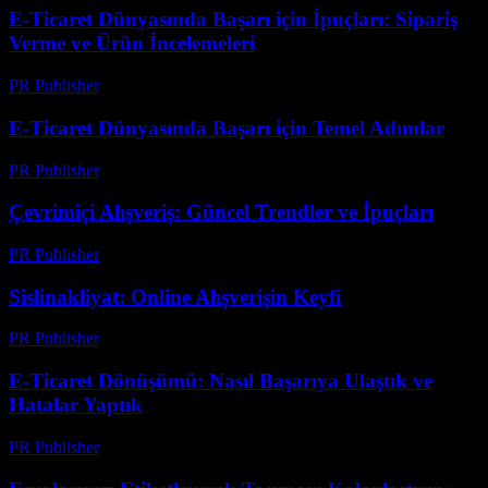
E-Ticaret Dünyasında Başarı için İpuçları: Sipariş
Verme ve Ürün İncelemeleri
PR Publisher
-
Şubat 25, 2026
E-Ticaret Dünyasında Başarı için Temel Adımlar
PR Publisher
-
Şubat 19, 2026
Çevrimiçi Alışveriş: Güncel Trendler ve İpuçları
PR Publisher
-
Şubat 27, 2026
Sislinakliyat: Online Alışverişin Keyfi
PR Publisher
-
Şubat 22, 2026
E-Ticaret Dönüşümü: Nasıl Başarıya Ulaştık ve
Hatalar Yaptık
PR Publisher
-
Mart 7, 2026