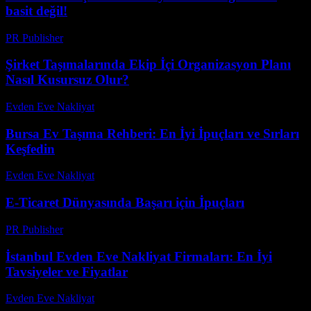
basit değil!
PR Publisher
-
Mart 22, 2026
Şirket Taşımalarında Ekip İçi Organizasyon Planı
Nasıl Kusursuz Olur?
Evden Eve Nakliyat
-
Ağustos 4, 2026
Bursa Ev Taşıma Rehberi: En İyi İpuçları ve Sırları
Keşfedin
Evden Eve Nakliyat
-
Haziran 27, 2026
E-Ticaret Dünyasında Başarı için İpuçları
PR Publisher
-
Şubat 21, 2026
İstanbul Evden Eve Nakliyat Firmaları: En İyi
Tavsiyeler ve Fiyatlar
Evden Eve Nakliyat
-
Haziran 25, 2026