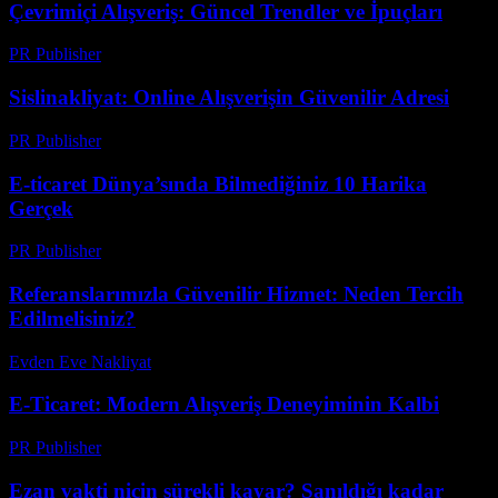
Çevrimiçi Alışveriş: Güncel Trendler ve İpuçları
PR Publisher
-
Şubat 27, 2026
Sislinakliyat: Online Alışverişin Güvenilir Adresi
PR Publisher
-
Mart 1, 2026
E-ticaret Dünya’sında Bilmediğiniz 10 Harika
Gerçek
PR Publisher
-
Mart 13, 2026
Referanslarımızla Güvenilir Hizmet: Neden Tercih
Edilmelisiniz?
Evden Eve Nakliyat
-
Temmuz 5, 2026
E-Ticaret: Modern Alışveriş Deneyiminin Kalbi
PR Publisher
-
Şubat 18, 2026
Ezan vakti niçin sürekli kayar? Sanıldığı kadar