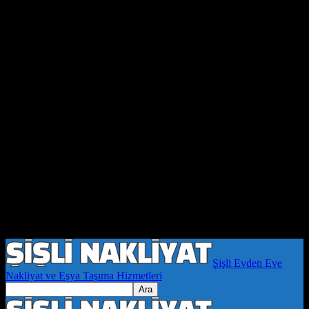
Şişli Evden Eve
Nakliyat ve Eşya Taşıma Hizmetleri