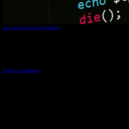
Ana Sayfa
Evden Eve Nakliyat
Taşınmadan Önce Abonelikler Nasıl
İptal Edilir? Kolay Yöntemler!
Taşınmadan Önce Abonelikler Nasıl İptal
Edilir? Kolay Yöntemler!
Yazar
Evden Eve Nakliyat
-
Temmuz 12, 2026
941
Taşınmadan önce abonelikler nasıl iptal edilir? Kolay yöntemler!
Başlıklı bu rehberimizde, taşınma sürecinde sıkça karşılaşılan ve
çoğu kişinin zorlandığı
abonelik iptali işlemleri
hakkında tüm
merak edilenleri detaylarıyla ele alacağız. Yeni adresinize geçmeden
önce aboneliklerinizi doğru şekilde iptal etmek, hem zaman kaybını
önler hem de gereksiz ücret ödemekten kurtarır. Peki, taşınmadan
önce hangi abonelikler nasıl iptal edilir? En kolay ve hızlı yöntemler