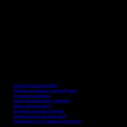
önemlidir. Bu süreçte öncelikle mevcut aboneliklerinizi gözden
geçirerek, hangi hizmetlerin devam edeceğine ve hangilerinin iptal
edilmesi gerektiğine karar vermelisiniz. İnternet, elektrik, su,
doğalgaz gibi temel hizmetlerin yanı sıra dergi, gazete ve dijital
platform aboneliklerinizi de kontrol etmek faydalı olacaktır.
Abonelik iptal işlemlerini mümkün olan en erken zamanda
başlatmak, olası gecikmelerin önüne geçer ve yeni adresinizde
yaşamınızı kolaylaştırır. Ayrıca, bazı hizmetlerde yeni adresinize
taşınma bildirimi yaparak aboneliğinizi taşımak da mümkün olabilir.
Unutmayın, taşınma sürecini planlayarak ve gerekli iptal işlemlerini
zamanında yaparak, hem maddi kayıpların önüne geçer hem de yeni
evinize stressiz bir başlangıç yaparsınız. Taşınmadan önce
aboneliklerinizi mutlaka kontrol edin ve gerekli adımları atmayı
ihmal etmeyin.
Etiketler
abonelik nasıl iptal edilir
elektrik su doğalgaz aboneliği iptali
ev taşıma hazırlıkları
kolay abonelik iptali yöntemleri
online abonelik iptali
taşınırken abonelik yönetimi
taşınma öncesi abonelik iptali
taşınmadan önce yapılması gerekenler