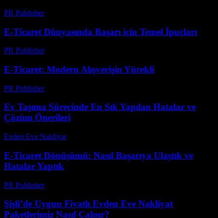
PR Publisher
-
Şubat 19, 2026
E-Ticaret Dünyasında Başarı için Temel İpuçları
PR Publisher
-
Şubat 20, 2026
E-Ticaret: Modern Alışverişin Yürekli
PR Publisher
-
Şubat 22, 2026
Ev Taşıma Sürecinde En Sık Yapılan Hatalar ve
Çözüm Önerileri
Evden Eve Nakliyat
-
Temmuz 1, 2026
E-Ticaret Dönüşümü: Nasıl Başarıya Ulaştık ve
Hatalar Yaptık
PR Publisher
-
Mart 7, 2026
Şişli’de Uygun Fiyatlı Evden Eve Nakliyat
Paketlerimiz Nasıl Çalışır?