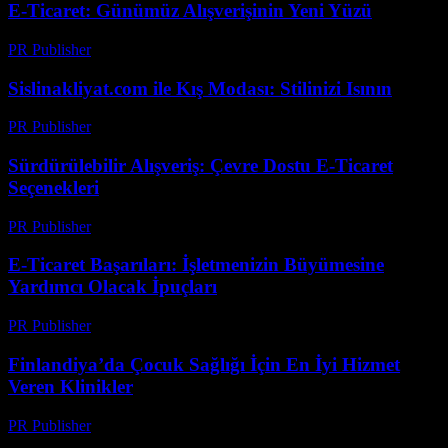
E-Ticaret: Günümüz Alışverişinin Yeni Yüzü
PR Publisher
-
Şubat 19, 2026
Sislinakliyat.com ile Kış Modası: Stilinizi Isının
PR Publisher
-
Şubat 25, 2026
Sürdürülebilir Alışveriş: Çevre Dostu E-Ticaret
Seçenekleri
PR Publisher
-
Şubat 20, 2026
E-Ticaret Başarıları: İşletmenizin Büyümesine
Yardımcı Olacak İpuçları
PR Publisher
-
Şubat 18, 2026
Finlandiya’da Çocuk Sağlığı İçin En İyi Hizmet
Veren Klinikler
PR Publisher
-
Nisan 9, 2026