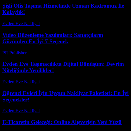
Şişli Ofis Taşıma Hizmetinde Uzman Kadromuz İle
Kolaylık!
Evden Eve Nakliyat
-
Haziran 10, 2026
Video Düzenleme Yazılımları: Sanatçıların
Gözünden En İyi 7 Seçenek
PR Publisher
-
Mart 23, 2026
Evden Eve Taşımacılıkta Dijital Dönüşüm: Devrim
Niteliğinde Yenilikler!
Evden Eve Nakliyat
-
Ağustos 3, 2026
Öğrenci Evleri İçin Uygun Nakliyat Paketleri: En İyi
Seçenekler!
Evden Eve Nakliyat
-
Temmuz 9, 2026
E-Ticaretin Geleceği: Online Alışverişin Yeni Yüzü