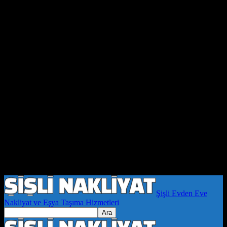
Şişli Evden Eve
Nakliyat ve Eşya Taşıma Hizmetleri