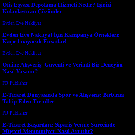
Ofis Eşyası Depolama Hizmeti Nedir? İşinizi
Kolaylaştıran Çözümler
Evden Eve Nakliyat
-
Temmuz 18, 2026
Evden Eve Nakliyat İçin Kampanya Örnekleri:
Kaçırılmayacak Fırsatlar!
Evden Eve Nakliyat
-
Ağustos 4, 2026
Online Alışveriş: Güvenli ve Verimli Bir Deneyim
Nasıl Yaşanır?
PR Publisher
-
Şubat 17, 2026
E-Ticaret Dünyasında Spor ve Alışveriş: Birbirini
Takip Eden Trendler
PR Publisher
-
Şubat 20, 2026
E-Ticaret Başarıları: Sipariş Verme Sürecinde
Müşteri Memnuniyeti Nasıl Artırılır?