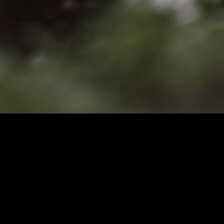
rekenler nelerdir
bilmiyorsak. Peki, taşınma sürecinde yaşanabilecek