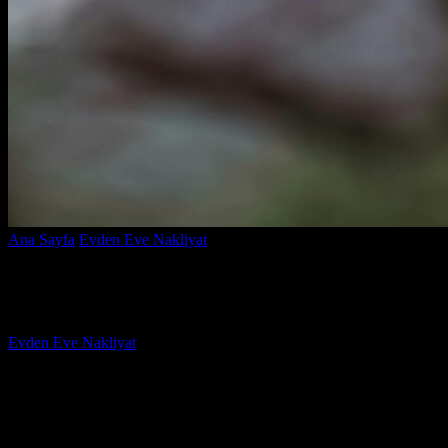
Ana Sayfa
Evden Eve Nakliyat
Nakliyat Firması İle Sözleşme Yapar
Nakliyat Firması İle Sözleşme Yaparken D
Yazar
Evden Eve Nakliyat
-
Haziran 20, 2026
866
Nakliyat işlemleri hayatımızda en stresli anlardan biri olabilir, özellik