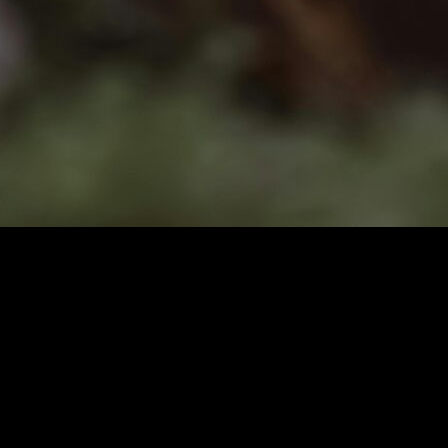
ken Dikkat Edilmesi Gerekenler Nelerdir?
ikkat Edilmesi Gerekenler Nelerdir?
le de doğru
nakliyat firması ile sözleşme yaparken dikkat edilmesi ge