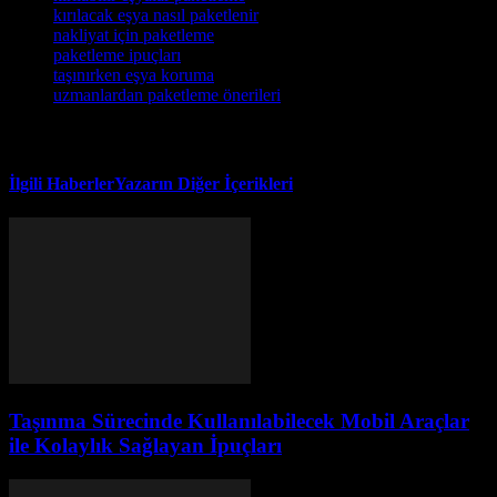
kırılacak eşya nasıl paketlenir
nakliyat için paketleme
paketleme ipuçları
taşınırken eşya koruma
uzmanlardan paketleme önerileri
İlgili Haberler
Yazarın Diğer İçerikleri
Taşınma Sürecinde Kullanılabilecek Mobil Araçlar
ile Kolaylık Sağlayan İpuçları