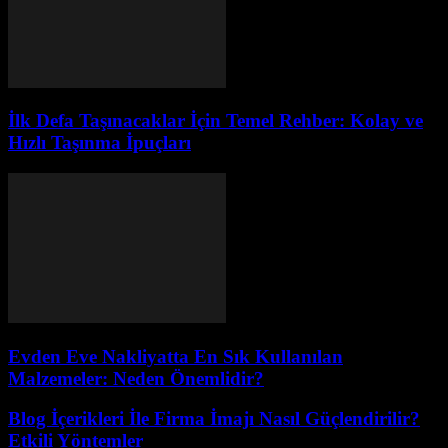
İlk Defa Taşınacaklar İçin Temel Rehber: Kolay ve
Hızlı Taşınma İpuçları
Evden Eve Nakliyatta En Sık Kullanılan
Malzemeler: Neden Önemlidir?
Blog İçerikleri İle Firma İmajı Nasıl Güçlendirilir?
Etkili Yöntemler