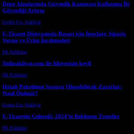
Depo Alanlarında Güvenlik Kamerası Kullanımı İle
Güvenliği Artırın
Evden Eve Nakliyat
-
Temmuz 19, 2026
E-Ticaret Dünyasında Başarı için İpuçları: Sipariş
Verme ve Ürün İncelemeleri
PR Publisher
-
Şubat 25, 2026
Sislinakliyat.com ile Alışverişin keyfi
PR Publisher
-
Şubat 24, 2026
Hatalı Paketleme Sonucu Oluşabilecek Zararlar:
Nasıl Önlenir?
Evden Eve Nakliyat
-
Haziran 3, 2026
E-Ticaretin Geleceği: 2024’te Beklenen Trendler
PR Publisher
-
Şubat 25, 2026