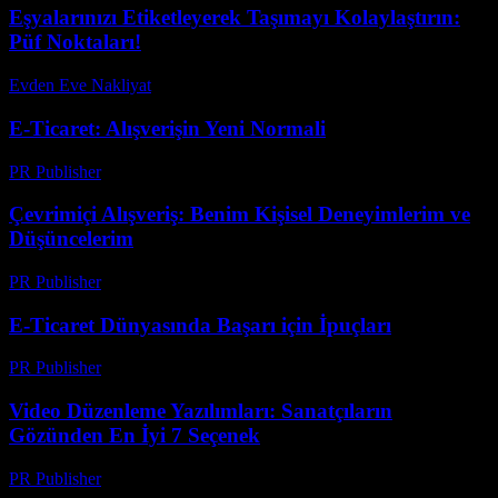
Eşyalarınızı Etiketleyerek Taşımayı Kolaylaştırın:
Püf Noktaları!
Evden Eve Nakliyat
-
Haziran 22, 2026
E-Ticaret: Alışverişin Yeni Normali
PR Publisher
-
Mart 8, 2026
Çevrimiçi Alışveriş: Benim Kişisel Deneyimlerim ve
Düşüncelerim
PR Publisher
-
Mart 7, 2026
E-Ticaret Dünyasında Başarı için İpuçları
PR Publisher
-
Şubat 19, 2026
Video Düzenleme Yazılımları: Sanatçıların
Gözünden En İyi 7 Seçenek
PR Publisher
-
Mart 23, 2026