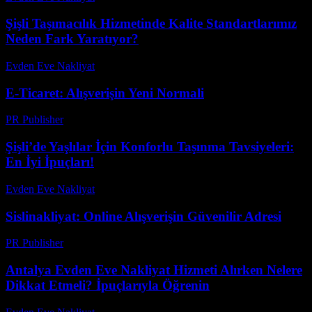
Şişli Taşımacılık Hizmetinde Kalite Standartlarımız
Neden Fark Yaratıyor?
Evden Eve Nakliyat
-
Haziran 8, 2026
E-Ticaret: Alışverişin Yeni Normali
PR Publisher
-
Mart 8, 2026
Şişli’de Yaşlılar İçin Konforlu Taşınma Tavsiyeleri:
En İyi İpuçları!
Evden Eve Nakliyat
-
Haziran 15, 2026
Sislinakliyat: Online Alışverişin Güvenilir Adresi
PR Publisher
-
Şubat 22, 2026
Antalya Evden Eve Nakliyat Hizmeti Alırken Nelere
Dikkat Etmeli? İpuçlarıyla Öğrenin