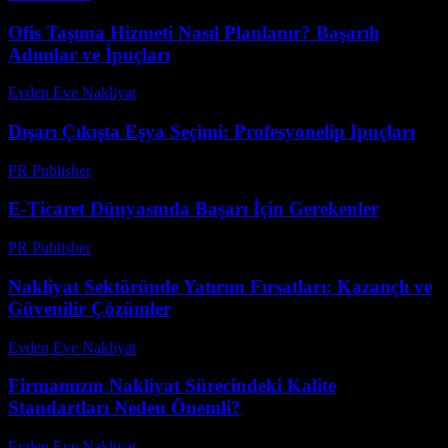
Ofis Taşıma Hizmeti Nasıl Planlanır? Başarılı
Adımlar ve İpuçları
Evden Eve Nakliyat
-
Haziran 23, 2026
Dışarı Çıkışta Eşya Seçimi: Profesyonelip Ipuçları
PR Publisher
-
Mart 12, 2026
E-Ticaret Dünyasında Başarı İçin Gerekenler
PR Publisher
-
Şubat 24, 2026
Nakliyat Sektöründe Yatırım Fırsatları: Kazançlı ve
Güvenilir Çözümler
Evden Eve Nakliyat
-
Temmuz 30, 2026
Firmamızın Nakliyat Sürecindeki Kalite
Standartları Neden Önemli?
Evden Eve Nakliyat
-
Temmuz 4, 2026