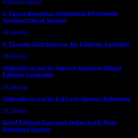
Evden Eve Nakliyat
-
Haziran 8, 2026
E-Ticaret Başarıları: İşletmenizin Büyümesine
Yardımcı Olacak İpuçları
PR Publisher
-
Şubat 18, 2026
E-Ticaretin Gizli Dünyası: Bir Editörün İçgörüleri
PR Publisher
-
Mart 7, 2026
Sislinakliyat.com’da Alışveriş Yaparken Dikkat
Edilmesi Gerekenler
PR Publisher
-
Şubat 24, 2026
Sislinakliyat.com’da E-Ticaret Alışveriş Rehberiniz
PR Publisher
-
Şubat 26, 2026
Hedef Kitlenizi Tanıyarak Doğru İçerik Planı
Hazırlama İpuçları