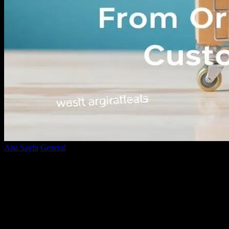
Ana Sayfa
General
E-Ticaret Başarısının Anahtarları: Sipariş Verme
Sürecinden Müşteri Memnuniyeti’ne
E-Ticaret Başarısının Anahtarları:
Sipariş Verme Sürecinden Müşteri
Memnuniyeti’ne
Yazar