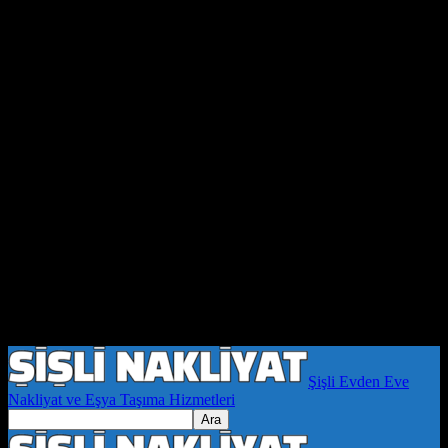
Şişli Evden Eve
Nakliyat ve Eşya Taşıma Hizmetleri