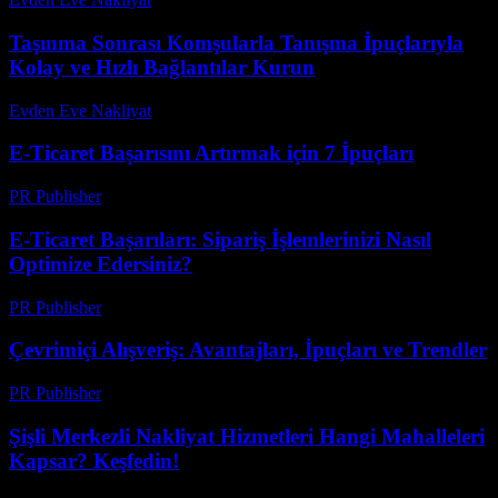
Taşınma Sonrası Komşularla Tanışma İpuçlarıyla
Kolay ve Hızlı Bağlantılar Kurun
Evden Eve Nakliyat
-
Ağustos 4, 2026
E-Ticaret Başarısını Artırmak için 7 İpuçları
PR Publisher
-
Şubat 27, 2026
E-Ticaret Başarıları: Sipariş İşlemlerinizi Nasıl
Optimize Edersiniz?
PR Publisher
-
Şubat 17, 2026
Çevrimiçi Alışveriş: Avantajları, İpuçları ve Trendler
PR Publisher
-
Şubat 27, 2026
Şişli Merkezli Nakliyat Hizmetleri Hangi Mahalleleri
Kapsar? Keşfedin!