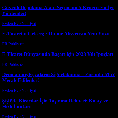
Güvenli Depolama Alanı Seçmenin 5 Kriteri: En İyi
Yöntemler!
Evden Eve Nakliyat
-
Temmuz 19, 2026
E-Ticaretin Geleceği: Online Alışverişin Yeni Yüzü
PR Publisher
-
Şubat 19, 2026
E-Ticaret Dünyasında Başarı için 2023 Yılı İpuçları
PR Publisher
-
Şubat 17, 2026
Depolanmış Eşyaların Sigortalanması Zorunlu Mu?
Merak Edilenler!
Evden Eve Nakliyat
-
Temmuz 20, 2026
Şişli’de Kiracılar İçin Taşınma Rehberi: Kolay ve
Hızlı İpuçları
Evden Eve Nakliyat
-
Haziran 13, 2026