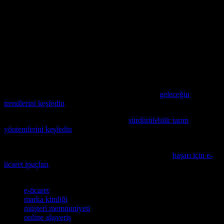
Müşterilerin sorularını cevaplaması ve onlara destek sağlaması
için etkin bir müşteri hizmetleri ekibi
Müşterilerin sorularını cevaplaması ve onlara destek sağlaması
için etkin bir müşteri hizmetleri ekibi
Bu faktörlerin hepsi, marka kimliği ve pazar payı artırmak için
önemlidir. E-ticaret platformları, bu faktörleri dikkate alarak,
müşterilerine daha iyi bir deneyim sunmak için sürekli olarak
yenilenmelidir.
E-ticaret sektöründe yatırım yapmak istiyorsanız,
geleceğin
trendlerini keşfedin
ve 2026’ya hazır olun.
Çiftçilikte yenilikleri takip edenler için,
sürdürülebilir tarım
yöntemlerini keşfedin
, bu alanda online alışveriş yaparken dikkat
etmeniz gereken önemli noktaları öğrenmek için.
Çevrimiçi satış stratejilerinizi geliştirmek istiyorsanız,
başarı için e-
ticaret ipuçları
konulu makalemizi mutlaka inceleyin.
Etiketler
e-ticaret
marka kimliği
müşteri memnuniyeti
online alışveriş