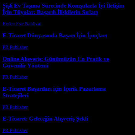
Şişli Ev Taşıma Sürecinde Komşularla İyi İletişim
İçin Tüyolar: Başarılı İlişkilerin Sırları
Evden Eve Nakliyat
-
Haziran 14, 2026
E-Ticaret Dünyasında Başarı İçin İpuçları
PR Publisher
-
Şubat 26, 2026
Online Alışveriş: Günümüzün En Pratik ve
Güvenilir Yöntemi
PR Publisher
-
Şubat 26, 2026
E-Ticaret Başarıları için İçerik Pazarlama
Stratejileri
PR Publisher
-
Şubat 16, 2026
E-Ticaret: Geleceğin Alışveriş Şekli
PR Publisher
-
Şubat 20, 2026