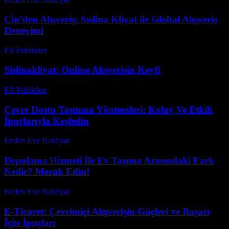
Çin’den Alışveriş: Sıslina Kliyat ile Global Alışveriş
Deneyimi
PR Publisher
-
Şubat 16, 2026
Sislinakliyat: Online Alışverişin Keyfi
PR Publisher
-
Şubat 22, 2026
Çevre Dostu Taşınma Yöntemleri: Kolay Ve Etkili
İpuçlarıyla Keşfedin
Evden Eve Nakliyat
-
Temmuz 30, 2026
Depolama Hizmeti İle Ev Taşıma Arasındaki Fark
Nedir? Merak Edin!
Evden Eve Nakliyat
-
Temmuz 18, 2026
E-Ticaret: Çevrimiçi Alışverişin Güçleri ve Başarı
İçin İpuçları