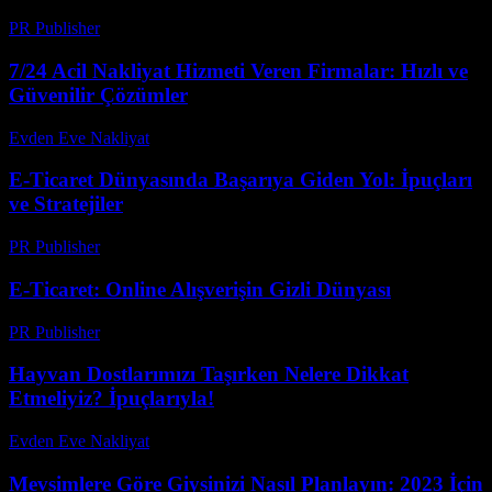
PR Publisher
-
Şubat 21, 2026
7/24 Acil Nakliyat Hizmeti Veren Firmalar: Hızlı ve
Güvenilir Çözümler
Evden Eve Nakliyat
-
Haziran 25, 2026
E-Ticaret Dünyasında Başarıya Giden Yol: İpuçları
ve Stratejiler
PR Publisher
-
Şubat 21, 2026
E-Ticaret: Online Alışverişin Gizli Dünyası
PR Publisher
-
Mart 7, 2026
Hayvan Dostlarımızı Taşırken Nelere Dikkat
Etmeliyiz? İpuçlarıyla!
Evden Eve Nakliyat
-
Temmuz 3, 2026
Mevsimlere Göre Giysinizi Nasıl Planlayın: 2023 İçin