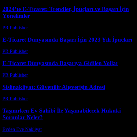
2024’te E-Ticaret: Trendler, İpuçları ve Başarı İçin
Yönelimler
PR Publisher
-
Şubat 26, 2026
E-Ticaret Dünyasında Başarı İçin 2023 Yılı İpucları
PR Publisher
-
Şubat 17, 2026
E-Ticaret Dünyasında Başarıya Gidilen Yollar
PR Publisher
-
Şubat 23, 2026
Sislinakliyat: Güvenilir Alışverişin Adresi
PR Publisher
-
Şubat 19, 2026
Taşınırken Ev Sahibi İle Yaşanabilecek Hukuki
Sorunlar Neler?
Evden Eve Nakliyat
-
Temmuz 7, 2026