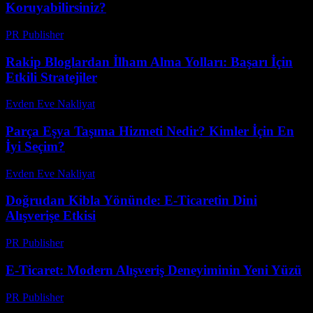
Koruyabilirsiniz?
PR Publisher
-
Mart 12, 2026
Rakip Bloglardan İlham Alma Yolları: Başarı İçin
Etkili Stratejiler
Evden Eve Nakliyat
-
Ağustos 1, 2026
Parça Eşya Taşıma Hizmeti Nedir? Kimler İçin En
İyi Seçim?
Evden Eve Nakliyat
-
Haziran 23, 2026
Doğrudan Kibla Yönünde: E-Ticaretin Dini
Alışverişe Etkisi
PR Publisher
-
Mart 13, 2026
E-Ticaret: Modern Alışveriş Deneyiminin Yeni Yüzü
PR Publisher
-
Şubat 17, 2026