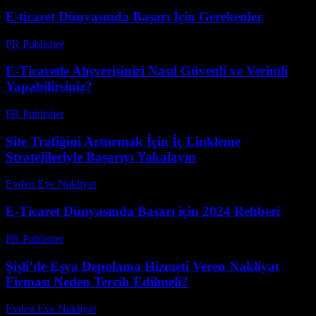
E-ticaret Dünyasında Başarı İçin Gerekenler
PR Publisher
-
Şubat 20, 2026
E-Ticaretle Alışverişinizi Nasıl Güvenli ve Verimli
Yapabilirsiniz?
PR Publisher
-
Şubat 27, 2026
Site Trafiğini Arttırmak İçin İç Linkleme
Stratejileriyle Başarıyı Yakalayın
Evden Eve Nakliyat
-
Ağustos 2, 2026
E-Ticaret Dünyasında Başarı için 2024 Rehberi
PR Publisher
-
Şubat 25, 2026
Şişli’de Eşya Depolama Hizmeti Veren Nakliyat
Firması Neden Tercih Edilmeli?
Evden Eve Nakliyat
-
Haziran 8, 2026