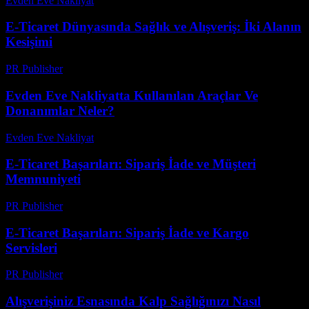
Evden Eve Nakliyat
-
Haziran 27, 2026
E-Ticaret Dünyasında Sağlık ve Alışveriş: İki Alanın
Kesişimi
PR Publisher
-
Şubat 22, 2026
Evden Eve Nakliyatta Kullanılan Araçlar Ve
Donanımlar Neler?
Evden Eve Nakliyat
-
Haziran 2, 2026
E-Ticaret Başarıları: Sipariş İade ve Müşteri
Memnuniyeti
PR Publisher
-
Şubat 27, 2026
E-Ticaret Başarıları: Sipariş İade ve Kargo
Servisleri
PR Publisher
-
Şubat 25, 2026
Alışverişiniz Esnasında Kalp Sağlığınızı Nasıl