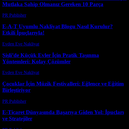
Mutlaka Sahip Olmanız Gereken 10 Parça
PR Publisher
-
Mart 12, 2026
E-A-T Uyumlu Nakliyat Blogu Nasıl Kurulur?
Etkili İpuçlarıyla!
Evden Eve Nakliyat
-
Temmuz 23, 2026
Şişli’de Küçük Evler İçin Pratik Taşınma
Yöntemleri: Kolay Çözümler
Evden Eve Nakliyat
-
Haziran 10, 2026
Çocuklar İçin Müzik Festivalleri: Eğlence ve Eğitim
Birleştiriyor
PR Publisher
-
Şubat 21, 2026
E-Ticaret Dünyasında Başarıya Giden Yol: İpucları
ve Stratejiler