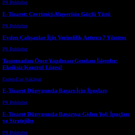
PR Publisher
-
Mart 1, 2026
E-Ticaret: Çevrimiçi Alışverişin Güçlü Yüzü
PR Publisher
-
Şubat 21, 2026
Evden Çalışanlar İçin Verimlilik Artırıcı 7 Yöntem
PR Publisher
-
Mart 11, 2026
Taşınmadan Önce Yapılması Gereken İşlemler:
Eksiksiz Kontrol Listesi!
Evden Eve Nakliyat
-
Temmuz 2, 2026
E-Ticaret Dünyasında Başarı İçin İpuçları
PR Publisher
-
Şubat 25, 2026
E-Ticaret Dünyasında Başarıya Giden Yol: İpuçları
ve Stratejiler
PR Publisher
-
Şubat 19, 2026