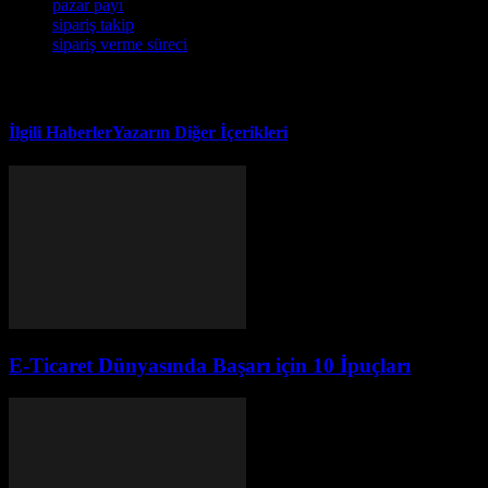
pazar payı
sipariş takip
sipariş verme süreci
İlgili Haberler
Yazarın Diğer İçerikleri
E-Ticaret Dünyasında Başarı için 10 İpuçları