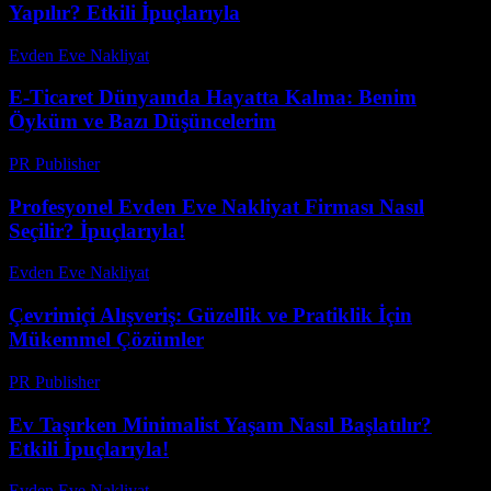
Yapılır? Etkili İpuçlarıyla
Evden Eve Nakliyat
-
Haziran 16, 2026
E-Ticaret Dünyaında Hayatta Kalma: Benim
Öyküm ve Bazı Düşüncelerim
PR Publisher
-
Mart 7, 2026
Profesyonel Evden Eve Nakliyat Firması Nasıl
Seçilir? İpuçlarıyla!
Evden Eve Nakliyat
-
Haziran 18, 2026
Çevrimiçi Alışveriş: Güzellik ve Pratiklik İçin
Mükemmel Çözümler
PR Publisher
-
Şubat 20, 2026
Ev Taşırken Minimalist Yaşam Nasıl Başlatılır?
Etkili İpuçlarıyla!
Evden Eve Nakliyat
-
Temmuz 29, 2026