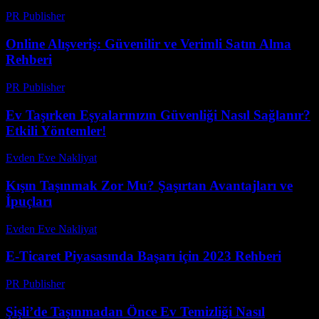
PR Publisher
-
Şubat 16, 2026
Online Alışveriş: Güvenilir ve Verimli Satın Alma
Rehberi
PR Publisher
-
Şubat 24, 2026
Ev Taşırken Eşyalarınızın Güvenliği Nasıl Sağlanır?
Etkili Yöntemler!
Evden Eve Nakliyat
-
Haziran 19, 2026
Kışın Taşınmak Zor Mu? Şaşırtan Avantajları ve
İpuçları
Evden Eve Nakliyat
-
Temmuz 21, 2026
E-Ticaret Piyasasında Başarı için 2023 Rehberi
PR Publisher
-
Şubat 21, 2026
Şişli’de Taşınmadan Önce Ev Temizliği Nasıl