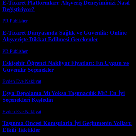
E-Ticaret Platformları: Alışveriş Deneyiminizi Nasıl
Değiştiriyor?
PR Publisher
-
Şubat 20, 2026
E-Ticaret Dünyasında Sağlık ve Güvenlik: Online
Alışverişte Dikkat Edilmesi Gerekenler
PR Publisher
-
Şubat 23, 2026
Eskişehir Öğrenci Nakliyat Fiyatları: En Uygun ve
Güvenilir Seçenekler
Evden Eve Nakliyat
-
Haziran 27, 2026
Eşya Depolama Mı Yoksa Taşımacılık Mı? En İyi
Seçenekleri Keşfedin
Evden Eve Nakliyat
-
Haziran 30, 2026
Taşınma Öncesi Komşularla İyi Geçinmenin Yolları:
Etkili Taktikler