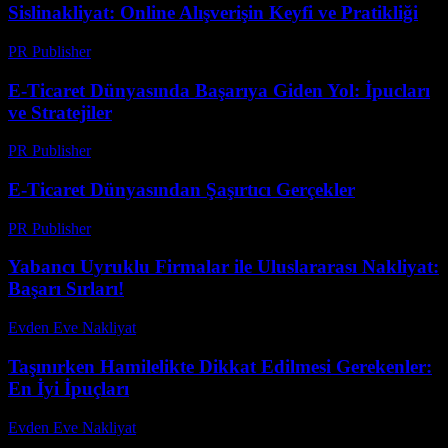
Sislinakliyat: Online Alışverişin Keyfi ve Pratikliği
PR Publisher
-
Şubat 22, 2026
E-Ticaret Dünyasında Başarıya Giden Yol: İpucları
ve Stratejiler
PR Publisher
-
Şubat 19, 2026
E-Ticaret Dünyasından Şaşırtıcı Gerçekler
PR Publisher
-
Mart 14, 2026
Yabancı Uyruklu Firmalar ile Uluslararası Nakliyat:
Başarı Sırları!
Evden Eve Nakliyat
-
Ağustos 3, 2026
Taşınırken Hamilelikte Dikkat Edilmesi Gerekenler:
En İyi İpuçları
Evden Eve Nakliyat
-
Temmuz 20, 2026