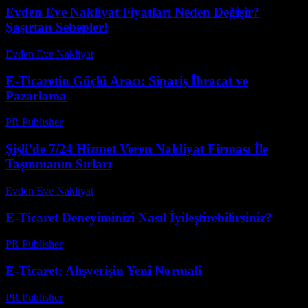
Evden Eve Nakliyat Fiyatları Neden Değişir?
Şaşırtan Sebepler!
Evden Eve Nakliyat
-
Temmuz 8, 2026
E-Ticaretin Güçlü Aracı: Sipariş İhracat ve
Pazarlama
PR Publisher
-
Şubat 19, 2026
Şişli’de 7/24 Hizmet Veren Nakliyat Firması İle
Taşınmanın Sırları
Evden Eve Nakliyat
-
Haziran 10, 2026
E-Ticaret Deneyiminizi Nasıl İyileştirebilirsiniz?
PR Publisher
-
Şubat 28, 2026
E-Ticaret: Alışverişin Yeni Normali
PR Publisher
-
Mart 8, 2026