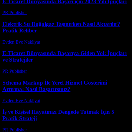
E-Ticaret Dünyasında Başarı için 2023 Yılı İpuçları
PR Publisher
-
Şubat 25, 2026
Elektrik Su Doğalgaz Taşınırken Nasıl Aktarılır?
Pratik Rehber
Evden Eve Nakliyat
-
Temmuz 1, 2026
E-Ticaret Dünyasında Başarıya Giden Yol: İpuçları
ve Stratejiler
PR Publisher
-
Şubat 28, 2026
Schema Markup İle Yerel Hizmet Gösterimi
Artırma: Nasıl Başarırsınız?
Evden Eve Nakliyat
-
Temmuz 26, 2026
İş ve Kişisel Hayatınızı Dengede Tutmak İçin 5
Pratik Strateji
PR Publisher
-
Mart 12, 2026