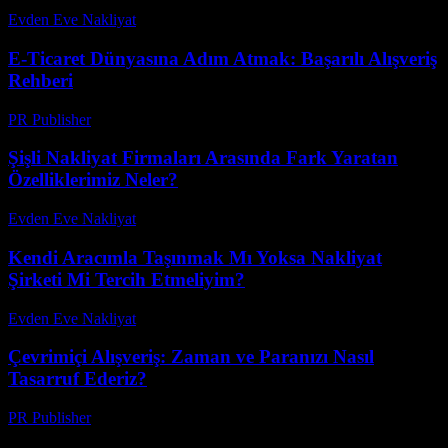
Evden Eve Nakliyat
-
Temmuz 11, 2026
E-Ticaret Dünyasına Adım Atmak: Başarılı Alışveriş
Rehberi
PR Publisher
-
Şubat 26, 2026
Şişli Nakliyat Firmaları Arasında Fark Yaratan
Özelliklerimiz Neler?
Evden Eve Nakliyat
-
Haziran 6, 2026
Kendi Aracımla Taşınmak Mı Yoksa Nakliyat
Şirketi Mi Tercih Etmeliyim?
Evden Eve Nakliyat
-
Temmuz 8, 2026
Çevrimiçi Alışveriş: Zaman ve Paranızı Nasıl
Tasarruf Ederiz?
PR Publisher
-
Mart 7, 2026