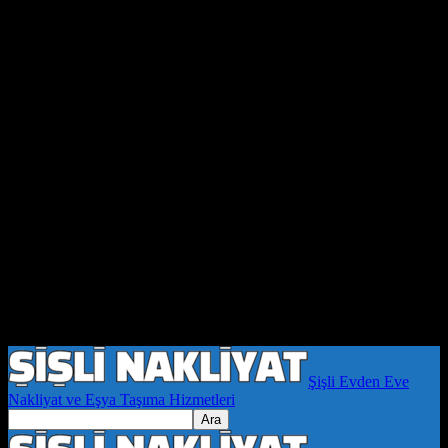
Şişli Evden Eve
Nakliyat ve Eşya Taşıma Hizmetleri