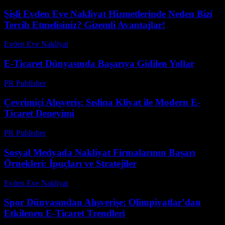
Şişli Evden Eve Nakliyat Hizmetlerinde Neden Bizi
Tercih Etmelisiniz? Gizemli Avantajlar!
Evden Eve Nakliyat
-
Haziran 6, 2026
E-Ticaret Dünyasında Başarıya Gidilen Yollar
PR Publisher
-
Şubat 23, 2026
Çevrimiçi Alışveriş: Sıslina Kliyat ile Modern E-
Ticaret Deneyimi
PR Publisher
-
Şubat 24, 2026
Sosyal Medyada Nakliyat Firmalarının Başarı
Örnekleri: İpuçları ve Stratejiler
Evden Eve Nakliyat
-
Temmuz 31, 2026
Spor Dünyasından Alışverişe: Olimpiyatlar’dan
Etkilenen E-Ticaret Trendleri