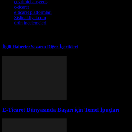
çevrimiçi alışveriş
e-ticaret
e-ticaret platformları
Sislinakliyat.com
ürün incelemeleri
İlgili Haberler
Yazarın Diğer İçerikleri
E-Ticaret Dünyasında Başarı için Temel İpuçları