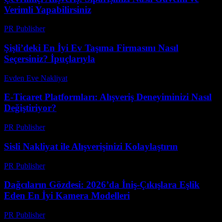
Verimli Yapabilirsiniz
PR Publisher
-
Şubat 27, 2026
Şişli’deki En İyi Ev Taşıma Firmasını Nasıl
Seçersiniz? İpuçlarıyla
Evden Eve Nakliyat
-
Haziran 11, 2026
E-Ticaret Platformları: Alışveriş Deneyiminizi Nasıl
Değiştiriyor?
PR Publisher
-
Şubat 20, 2026
Sisli Nakliyat ile Alışverişinizi Kolaylaştırın
PR Publisher
-
Şubat 21, 2026
Dağcıların Gözdesi: 2026’da İniş-Çıkışlara Eşlik
Eden En İyi Kamera Modelleri
PR Publisher
-
Mart 23, 2026