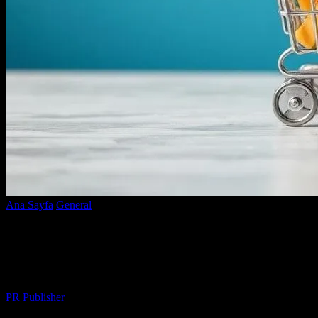
Ana Sayfa
General
E-Ticaret Dünyasında Yenilikler ve İpuçları
E-Ticaret Dünyasında Yenilikler ve
İpuçları
Yazar
PR Publisher
-