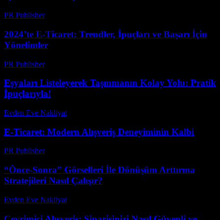
PR Publisher
-
Mart 12, 2026
2024’te E-Ticaret: Trendler, İpuçları ve Başarı İçin
Yönelimler
PR Publisher
-
Şubat 26, 2026
Eşyaları Listeleyerek Taşınmanın Kolay Yolu: Pratik
İpuçlarıyla!
Evden Eve Nakliyat
-
Temmuz 10, 2026
E-Ticaret: Modern Alışveriş Deneyiminin Kalbi
PR Publisher
-
Şubat 21, 2026
“Önce-Sonra” Görselleri İle Dönüşüm Arttırma
Stratejileri Nasıl Çalışır?
Evden Eve Nakliyat
-
Temmuz 25, 2026
Çevrimiçi Alışveriş: Siparişinizi Nasıl Güvenli ve