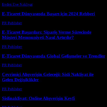
Evden Eve Nakliyat
-
Temmuz 11, 2026
E-Ticaret Dünyasında Başarı için 2024 Rehberi
PR Publisher
-
Şubat 25, 2026
E-Ticaret Başarıları: Sipariş Verme Sürecinde
Müşteri Memnuniyeti Nasıl Artırılır?
PR Publisher
-
Şubat 19, 2026
E-Ticaret Dünyasında Global Gelişmeler ve Trendler
PR Publisher
-
Şubat 26, 2026
Çevrimiçi Alışverişin Geleceği: Sisli Nakliyat ile
Gelen Değişiklikler
PR Publisher
-
Şubat 26, 2026
Sislinakliyat: Online Alışverişin Keyfi