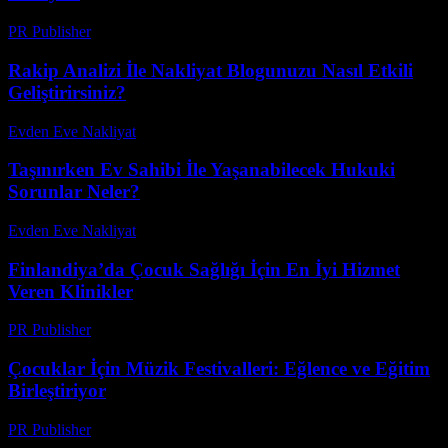
PR Publisher
-
Şubat 17, 2026
Rakip Analizi İle Nakliyat Blogunuzu Nasıl Etkili
Geliştirirsiniz?
Evden Eve Nakliyat
-
Temmuz 26, 2026
Taşınırken Ev Sahibi İle Yaşanabilecek Hukuki
Sorunlar Neler?
Evden Eve Nakliyat
-
Temmuz 7, 2026
Finlandiya’da Çocuk Sağlığı İçin En İyi Hizmet
Veren Klinikler
PR Publisher
-
Nisan 9, 2026
Çocuklar İçin Müzik Festivalleri: Eğlence ve Eğitim
Birleştiriyor
PR Publisher
-
Şubat 21, 2026