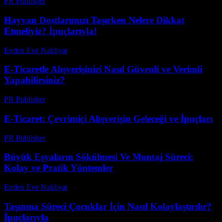
PR Publisher
-
Şubat 22, 2026
Hayvan Dostlarımızı Taşırken Nelere Dikkat
Etmeliyiz? İpuçlarıyla!
Evden Eve Nakliyat
-
Temmuz 3, 2026
E-Ticaretle Alışverişinizi Nasıl Güvenli ve Verimli
Yapabilirsiniz?
PR Publisher
-
Şubat 27, 2026
E-Ticaret: Çevrimiçi Alışverişin Geleceği ve İpuçları
PR Publisher
-
Şubat 22, 2026
Büyük Eşyaların Sökülmesi Ve Montaj Süreci:
Kolay ve Pratik Yöntemler
Evden Eve Nakliyat
-
Haziran 22, 2026
Taşınma Süreci Çocuklar İçin Nasıl Kolaylaştırılır?
İpuçlarıyla