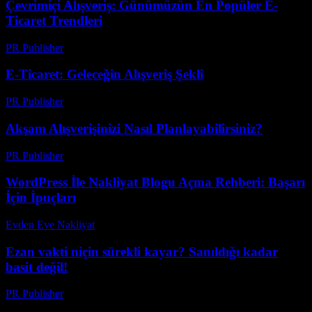
Çevrimiçi Alışveriş: Günümüzün En Popüler E-
Ticaret Trendleri
PR Publisher
-
Şubat 19, 2026
E-Ticaret: Geleceğin Alışveriş Şekli
PR Publisher
-
Şubat 16, 2026
Akşam Alışverişinizi Nasıl Planlayabilirsiniz?
PR Publisher
-
Mart 11, 2026
WordPress İle Nakliyat Blogu Açma Rehberi: Başarı
İçin İpuçları
Evden Eve Nakliyat
-
Ağustos 1, 2026
Ezan vakti niçin sürekli kayar? Sanıldığı kadar
basit değil!
PR Publisher
-
Mart 22, 2026