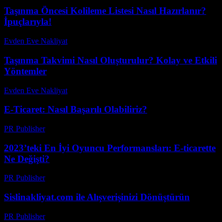
Taşınma Öncesi Kolileme Listesi Nasıl Hazırlanır?
İpuçlarıyla!
Evden Eve Nakliyat
-
Haziran 21, 2026
Taşınma Takvimi Nasıl Oluşturulur? Kolay ve Etkili
Yöntemler
Evden Eve Nakliyat
-
Temmuz 10, 2026
E-Ticaret: Nasıl Başarılı Olabiliriz?
PR Publisher
-
Mart 7, 2026
2023’teki En İyi Oyuncu Performansları: E-ticarette
Ne Değişti?
PR Publisher
-
Mart 13, 2026
Sislinakliyat.com ile Alışverişinizi Dönüştürün
PR Publisher
-
Şubat 28, 2026