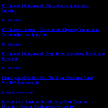
E-Ticaret Dünyasında Başarı için İpuçları ve
İpuçları
PR Publisher
-
Mart 1, 2026
E-Ticaret: İnternet Üzerinden Alışveriş Yapmanın
Avantajları ve İpuçları
PR Publisher
-
Şubat 27, 2026
E-Ticaret Dünyasında Sağlık ve Alışveriş: İki Alanın
Kesişimi
PR Publisher
-
Şubat 22, 2026
Profesyonel Evden Eve Nakliyat Firması Nasıl
Seçilir? İpuçlarıyla!
Evden Eve Nakliyat
-
Haziran 18, 2026
Kayseri Ev Taşıma Şirketi Seçerken Yapılan
Hatalar: Dikkat Edilmesi Gerekenler