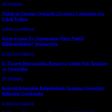
PR Publisher
-
Mart 13, 2026
Nakliyat Sitesine Organik Ziyaretçi Çekmenin En
Etkili Yolları
Evden Eve Nakliyat
-
Temmuz 23, 2026
Kiracıysanız Ev Taşımadan Önce Neleri
Bildirmelisiniz? İpuçlarıyla
Evden Eve Nakliyat
-
Temmuz 11, 2026
E-Ticaret Dünyasında Başarıya Giden Yol: İpuçları
ve Stratejiler
PR Publisher
-
Şubat 28, 2026
Kentsel Dönüşüm Bölgelerinde Taşınma Süreçleri:
Bilmeniz Gerekenler
Evden Eve Nakliyat
-
Haziran 4, 2026