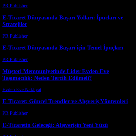
PR Publisher
-
Şubat 25, 2026
E-Ticaret Dünyasında Başarı Yolları: İpucları ve
Stratejiler
PR Publisher
-
Şubat 18, 2026
E-Ticaret Dünyasında Başarı için Temel İpuçları
PR Publisher
-
Ağustos 9, 2026
Müşteri Memnuniyetinde Lider Evden Eve
Taşımacılık: Neden Tercih Edilmeli?
Evden Eve Nakliyat
-
Temmuz 4, 2026
E-Ticaret: Güncel Trendler ve Alışveriş Yöntemleri
PR Publisher
-
Mart 1, 2026
E-Ticaretin Geleceği: Alışverişin Yeni Yüzü