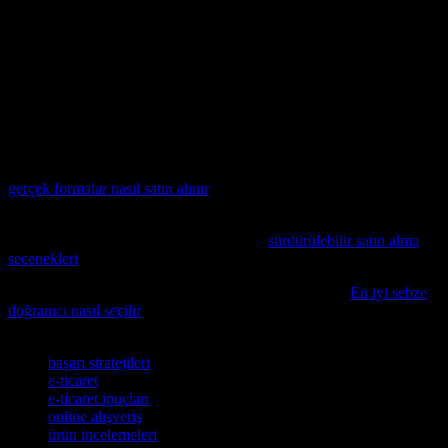
teknolojileri kullanarak, başarıyı elde edebilirsiniz. Bu nedenle, e-
ticaretin temelini anlamak ve doğru yöntemlerle kullanmak, başarı
için çok önemlidir. Ayrıca, sürekli olarak güncel kalmak ve yeni
trendleri takip etmek, e-ticaretin gelişmesi için önemlidir. Bu
nedenle, yeni gelişmeleri takip edip, onları stratejinize entegre edin.
Müşteri geri bildirimlerini dikkatle inceleyin ve onları iyileştirmeler
için kullanın. Bu şekilde, e-ticaret dünyasında başarıyı elde edebilir
ve müşteri sadakatinizi artırabilirsiniz.
Online alışveriş yaparken taklit ürünlerden kaçınmak istiyorsanız,
gerçek formalar nasıl satın alınır
konusunda ipuçları
bulabileceksiniz.
Çevre dostu alışveriş yapmak isteyenlere
sürdürülebilir satın alma
seçenekleri
hakkında detaylı bilgiler sunan bu yazıyı öneriyoruz.
Mutfak ekipmanlarınızı güncellemek mi istiyorsunuz?
En iyi sebze
doğranıcı nasıl seçilir
konulu rehberimizde size yardımcı olabilir.
Etiketler
başarı stratejileri
e-ticaret
e-ticaret ipuçları
online alışveriş
ürün incelemeleri