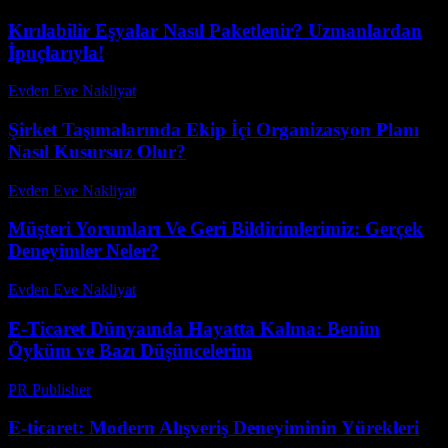
Kırılabilir Eşyalar Nasıl Paketlenir? Uzmanlardan
İpuçlarıyla!
Evden Eve Nakliyat
-
Haziran 20, 2026
Şirket Taşımalarında Ekip İçi Organizasyon Planı
Nasıl Kusursuz Olur?
Evden Eve Nakliyat
-
Ağustos 4, 2026
Müşteri Yorumları Ve Geri Bildirimlerimiz: Gerçek
Deneyimler Neler?
Evden Eve Nakliyat
-
Temmuz 6, 2026
E-Ticaret Dünyaında Hayatta Kalma: Benim
Öyküm ve Bazı Düşüncelerim
PR Publisher
-
Mart 7, 2026
E-ticaret: Modern Alışveriş Deneyiminin Yürekleri