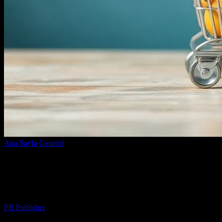
Ana Sayfa
General
E-Ticaret Dünyasında Başarı için Temel İpuçları
E-Ticaret Dünyasında Başarı için Temel
İpuçları
Yazar
PR Publisher
-