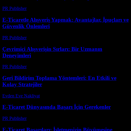
PR Publisher
-
Şubat 27, 2026
E-Ticaretle Alışveriş Yapmak: Avantajlar, İpuçları ve
Güvenlik Önlemleri
PR Publisher
-
Şubat 18, 2026
Çevrimiçi Alışverişin Sırları: Bir Uzmanın
Deneyimleri
PR Publisher
-
Mart 7, 2026
Geri Bildirim Toplama Yöntemleri: En Etkili ve
Kolay Stratejiler
Evden Eve Nakliyat
-
Ağustos 1, 2026
E-Ticaret Dünyasında Başarı İçin Gerekenler
PR Publisher
-
Şubat 24, 2026
E-Ticaret Başarıları: İşletmenizin Büyümesine