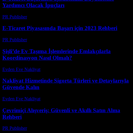
Yardımcı Olacak İpuçları
PR Publisher
-
Şubat 18, 2026
E-Ticaret Piyasasında Başarı için 2023 Rehberi
PR Publisher
-
Şubat 21, 2026
Şişli’de Ev Taşıma İşlemlerinde Emlakçılarla
Koordinasyon Nasıl Olmalı?
Evden Eve Nakliyat
-
Haziran 15, 2026
Nakliyat Hizmetinde Sigorta Türleri ve Detaylarıyla
Güvende Kalın
Evden Eve Nakliyat
-
Temmuz 13, 2026
Çevrimiçi Alışveriş: Güvenli ve Akıllı Satın Alma
Rehberi
PR Publisher
-
Şubat 27, 2026