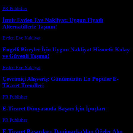
PR Publisher
-
Şubat 22, 2026
İzmir Evden Eve Nakliyat: Uygun Fiyatlı
Alternatiflerle Taşının!
Evden Eve Nakliyat
-
Haziran 26, 2026
Engelli Bireyler İçin Uygun Nakliyat Hizmeti: Kolay
ve Güvenli Taşıma!
Evden Eve Nakliyat
-
Temmuz 20, 2026
Çevrimiçi Alışveriş: Günümüzün En Popüler E-
Ticaret Trendleri
PR Publisher
-
Şubat 19, 2026
E-Ticaret Dünyasında Başarı İçin İpuçları
PR Publisher
-
Şubat 25, 2026
E-Ticaret Başarıları: Danimarka’dan Öğeler Alın