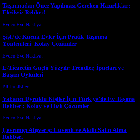
Taşınmadan Önce Yapılması Gereken Hazırlıklar:
Eksiksiz Rehber!
Evden Eve Nakliyat
-
Haziran 19, 2026
Şişli’de Küçük Evler İçin Pratik Taşınma
Yöntemleri: Kolay Çözümler
Evden Eve Nakliyat
-
Haziran 10, 2026
E-Ticaretin Güçlü Yüzyılı: Trendler, İpuçları ve
Başarı Öyküleri
PR Publisher
-
Şubat 17, 2026
Yabancı Uyruklu Kişiler İçin Türkiye’de Ev Taşıma
Rehberi: Kolay ve Hızlı Çözümler
Evden Eve Nakliyat
-
Temmuz 29, 2026
Çevrimiçi Alışveriş: Güvenli ve Akıllı Satın Alma
Rehberi