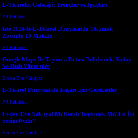
E-Ticaretin Geleceği: Trendler ve İpuçları
PR Publisher
-
Şubat 18, 2026
İşte 2024’te E-Ticaret Dünyasında Okumak
Zorunlu 10 Makale
PR Publisher
-
Mart 12, 2026
Google Maps İle Taşınma Rotası Belirlemek: Kolay
Ve Hızlı Yöntemler
Evden Eve Nakliyat
-
Temmuz 16, 2026
E-Ticaret Dünyasında Başarı İçin Gerekenler
PR Publisher
-
Şubat 22, 2026
Evden Eve Nakliyat Mı Kendi Taşınmak Mı? En İyi
Seçim Nedir?
Evden Eve Nakliyat
-
Haziran 28, 2026