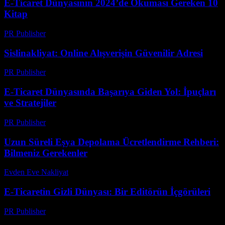
E-Ticaret Dünyasının 2024’de Okuması Gereken 10
Kitap
PR Publisher
-
Mart 11, 2026
Sislinakliyat: Online Alışverişin Güvenilir Adresi
PR Publisher
-
Mart 1, 2026
E-Ticaret Dünyasında Başarıya Giden Yol: İpuçları
ve Stratejiler
PR Publisher
-
Şubat 19, 2026
Uzun Süreli Eşya Depolama Ücretlendirme Rehberi:
Bilmeniz Gerekenler
Evden Eve Nakliyat
-
Temmuz 18, 2026
E-Ticaretin Gizli Dünyası: Bir Editörün İçgörüleri
PR Publisher
-
Mart 8, 2026