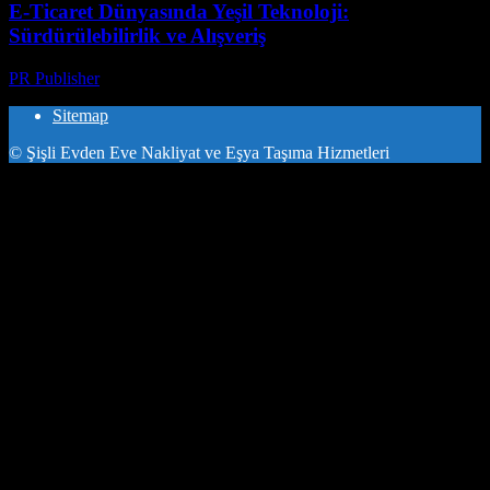
E-Ticaret Dünyasında Yeşil Teknoloji:
Sürdürülebilirlik ve Alışveriş
PR Publisher
-
Şubat 16, 2026
Sitemap
© Şişli Evden Eve Nakliyat ve Eşya Taşıma Hizmetleri