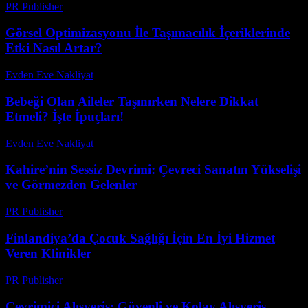
PR Publisher
-
Şubat 22, 2026
Görsel Optimizasyonu İle Taşımacılık İçeriklerinde
Etki Nasıl Artar?
Evden Eve Nakliyat
-
Temmuz 24, 2026
Bebeği Olan Aileler Taşınırken Nelere Dikkat
Etmeli? İşte İpuçları!
Evden Eve Nakliyat
-
Temmuz 20, 2026
Kahire’nin Sessiz Devrimi: Çevreci Sanatın Yükselişi
ve Görmezden Gelenler
PR Publisher
-
Mart 23, 2026
Finlandiya’da Çocuk Sağlığı İçin En İyi Hizmet
Veren Klinikler
PR Publisher
-
Nisan 9, 2026
Çevrimiçi Alışveriş: Güvenli ve Kolay Alışveriş