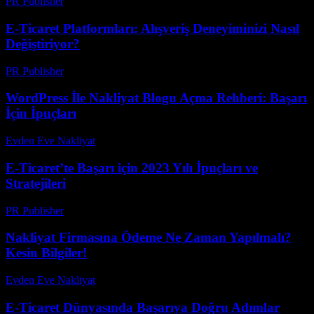
PR Publisher
-
Şubat 23, 2026
E-Ticaret Platformları: Alışveriş Deneyiminizi Nasıl
Değiştiriyor?
PR Publisher
-
Şubat 20, 2026
WordPress İle Nakliyat Blogu Açma Rehberi: Başarı
İçin İpuçları
Evden Eve Nakliyat
-
Ağustos 1, 2026
E-Ticaret’te Başarı için 2023 Yılı İpuçları ve
Stratejileri
PR Publisher
-
Şubat 17, 2026
Nakliyat Firmasına Ödeme Ne Zaman Yapılmalı?
Kesin Bilgiler!
Evden Eve Nakliyat
-
Temmuz 14, 2026
E-Ticaret Dünyasında Başarıya Doğru Adımlar