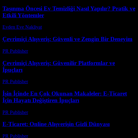
Taşınma Öncesi Ev Temizliği Nasıl Yapılır? Pratik ve
Etkili Yöntemler
Evden Eve Nakliyat
-
Temmuz 11, 2026
Çevrimiçi Alışveriş: Güvenli ve Zengin Bir Deneyim
PR Publisher
-
Şubat 21, 2026
Çevrimiçi Alışveriş: Güvenilir Platformlar ve
İpuçları
PR Publisher
-
Şubat 27, 2026
İşin İçinde En Çok Okunan Makaleler: E-Ticaret
İçin Hayatı Değiştiren İpuçları
PR Publisher
-
Mart 14, 2026
E-Ticaret: Online Alışverişin Gizli Dünyası
PR Publisher
-
Mart 7, 2026