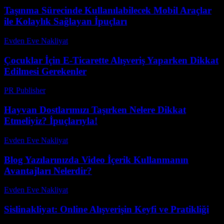
Taşınma Sürecinde Kullanılabilecek Mobil Araçlar
ile Kolaylık Sağlayan İpuçları
Evden Eve Nakliyat
-
Ağustos 7, 2026
Çocuklar İçin E-Ticarette Alışveriş Yaparken Dikkat
Edilmesi Gerekenler
PR Publisher
-
Şubat 24, 2026
Hayvan Dostlarımızı Taşırken Nelere Dikkat
Etmeliyiz? İpuçlarıyla!
Evden Eve Nakliyat
-
Temmuz 3, 2026
Blog Yazılarınızda Video İçerik Kullanmanın
Avantajları Nelerdir?
Evden Eve Nakliyat
-
Temmuz 26, 2026
Sislinakliyat: Online Alışverişin Keyfi ve Pratikliği