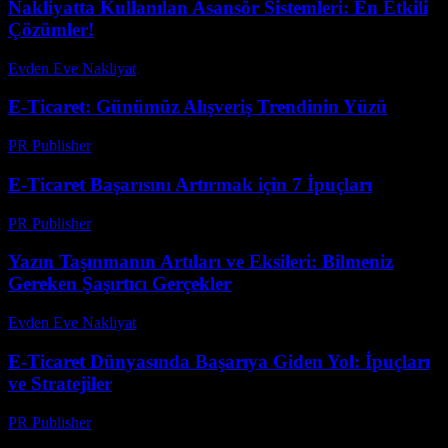
Nakliyatta Kullanılan Asansör Sistemleri: En Etkili
Çözümler!
Evden Eve Nakliyat
-
Haziran 5, 2026
E-Ticaret: Günümüz Alışveriş Trendinin Yüzü
PR Publisher
-
Şubat 22, 2026
E-Ticaret Başarısını Artırmak için 7 İpuçları
PR Publisher
-
Şubat 27, 2026
Yazın Taşınmanın Artıları ve Eksileri: Bilmeniz
Gereken Şaşırtıcı Gerçekler
Evden Eve Nakliyat
-
Temmuz 21, 2026
E-Ticaret Dünyasında Başarıya Giden Yol: İpuçları
ve Stratejiler
PR Publisher
-
Şubat 16, 2026