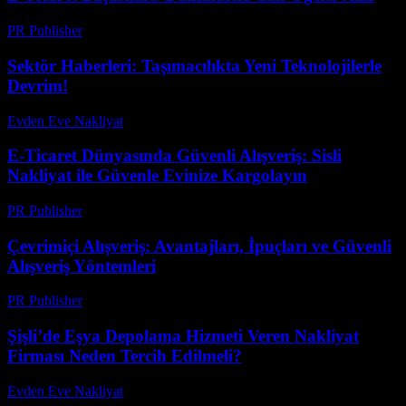
PR Publisher
-
Şubat 18, 2026
Sektör Haberleri: Taşımacılıkta Yeni Teknolojilerle
Devrim!
Evden Eve Nakliyat
-
Temmuz 28, 2026
E-Ticaret Dünyasında Güvenli Alışveriş: Sisli
Nakliyat ile Güvenle Evinize Kargolayın
PR Publisher
-
Şubat 18, 2026
Çevrimiçi Alışveriş: Avantajları, İpuçları ve Güvenli
Alışveriş Yöntemleri
PR Publisher
-
Şubat 28, 2026
Şişli’de Eşya Depolama Hizmeti Veren Nakliyat
Firması Neden Tercih Edilmeli?
Evden Eve Nakliyat
-
Haziran 8, 2026