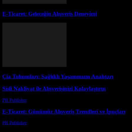
E-Ticaret: Geleceğin Alışveriş Deneyimi
Çia Tohumları: Sağlıklı Yaşamınızın Anahtarı
Sisli Nakliyat ile Alışverişinizi Kolaylaştırın
PR Publisher
-
Şubat 23, 2026
E-Ticaret: Günümüz Alışveriş Trendleri ve İpuçları
PR Publisher
-
Şubat 27, 2026