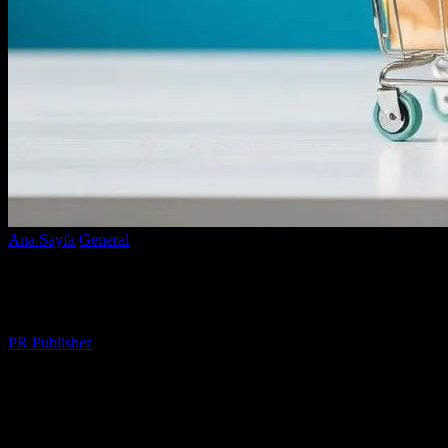
Ana Sayfa
General
Çevrimiçi Alışveriş: Güvenli ve Kolay Alışveriş Y
Çevrimiçi Alışveriş: Güvenli ve Kolay Alış
Yazar
PR Publisher
-
Şubat 28, 2026
318
Çevrimiçi Alışverişin Avantajları