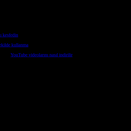
lmiştir. Evinizden rahat bir şekilde alışveriş yapmanız, zaman ve enerj
ışveriş yapın ve ödeme işlemlerinizi güvenli bir şekilde tamamlayın. Ayrıc
t ve sorunsuz kılacaktır.
ı keşfedin
dergisi, size en uygun ürünü bulmanıza yardımcı olacak.
şekilde kullanma
konusunda ipuçları bulabileceksiniz.
din ve
YouTube videolarını nasıl indirilir
konusunda bilgi sahibi olun.