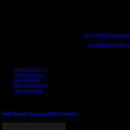
Sonuç
Çevrimiçi alışveriş, modern dünyada hayatımızın bir parçası haline ge
dikkatli olmak önemlidir. Şifrenizi paylaşmayın, güvenilir sitelerden al
politikalarını okuyun. Bu bilgiler, size alışveriş deneyiminizi daha raha
Mutfağınızı modernize etmek isteyenler için
en iyi sebze doğramaların
E-ticarette daha fazla tasarruf etmek isterseniz,
indirimleri en verimli 
İçerik tüketimi ve paylaşımı için YouTube indirme yöntemlerini keşfe
Etiketler
çevrimiçi alışveriş
güvenli alışveriş
iade politikası
ödeme seçenekleri
ürün incelemesi
İlgili Haberler
Yazarın Diğer İçerikleri