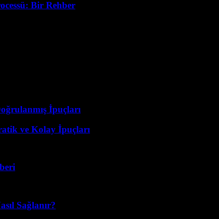
ocessü: Bir Rehber
Doğrulanmış İpuçları
atik ve Kolay İpuçları
beri
asıl Sağlanır?