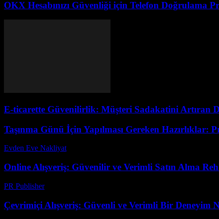
OKX Hesabınızı Güvenliği için Telefon Doğrulama Pr
E-ticarette Güvenilirlik: Müşteri Sadakatini Artıran 
Taşınma Günü İçin Yapılması Gereken Hazırlıklar: Pr
Evden Eve Nakliyat
-
Temmuz 9, 2026
Online Alışveriş: Güvenilir ve Verimli Satın Alma Reh
PR Publisher
-
Şubat 24, 2026
Çevrimiçi Alışveriş: Güvenli ve Verimli Bir Deneyim N