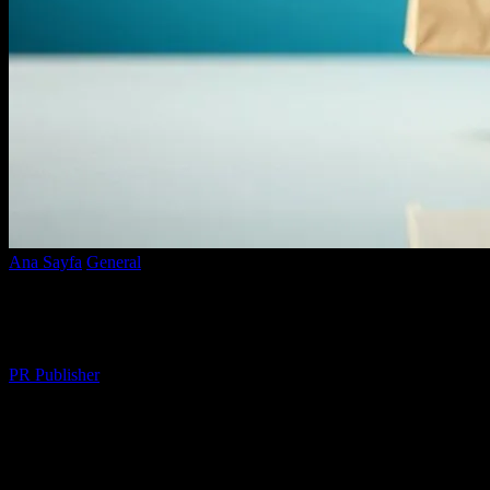
Ana Sayfa
General
E-ticaret: Modern Alışveriş Deneyiminin Yürekler
E-ticaret: Modern Alışveriş Deneyiminin 
Yazar
PR Publisher
-
Şubat 25, 2026
262
E-ticaret Nedir ve Neden Önemlidir?