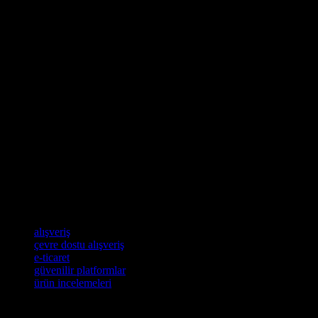
E-ticaret Platformlarının Güvenilirliği
E-ticaret platformlarının güvenilirliği, alışveriş deneyiminizin en önem
almalıdır. Sıslina Kliyat gibi platformlar, müşteri memnuniyetini ön pl
Güvenilir bir e-ticaret platformunu nasıl tanıyabilirsiniz? İlk olarak, pl
platformun müşteri yorumları ve değerlendirmelerini inceleyerek, diğer
E-ticaret ve Çevre Dostu Alışveriş
E-ticaret, çevre dostu alışveriş seçenekleri sunarak, sürdürülebilir yaş
Ayrıca, çevre dostu ürünleri satın alarak, doğa koruma çabalarına katk
Sıslina Kliyat gibi platformlar, çevre dostu ürünleri kolayca bulmanı
olabilir. Çevre dostu alışveriş yaparak, hem kendinize hem de doğaya i
Etiketler
alışveriş
çevre dostu alışveriş
e-ticaret
güvenilir platformlar
ürün incelemeleri