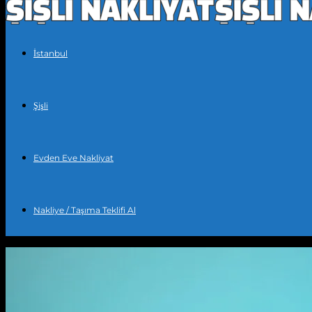
İstanbul
Şişli
Evden Eve Nakliyat
Nakliye / Taşıma Teklifi Al