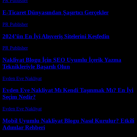
PR Publisher
-
Şubat 22, 2026
E-Ticaret Dünyasından Şaşırtıcı Gerçekler
PR Publisher
-
Mart 14, 2026
2024’ün En İyi Alışveriş Sitelerini Keşfedin
PR Publisher
-
Mart 14, 2026
Nakliyat Blogu İçin SEO Uyumlu İçerik Yazma
Teknikleriyle Başarılı Olun
Evden Eve Nakliyat
-
Temmuz 22, 2026
Evden Eve Nakliyat Mı Kendi Taşınmak Mı? En İyi
Seçim Nedir?
Evden Eve Nakliyat
-
Haziran 28, 2026
Mobil Uyumlu Nakliyat Blogu Nasıl Kurulur? Etkili
Adımlar Rehberi