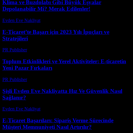
Klima ve Buzdolabı Gibi Büyük Eşyalar
Depolanabilir Mi? Merak Edilenler!
Evden Eve Nakliyat
-
Temmuz 17, 2026
E-Ticaret’te Başarı için 2023 Yılı İpuçları ve
Stratejileri
PR Publisher
-
Şubat 17, 2026
Toplum Etkinlikleri ve Yerel Aktiviteler: E-ticaretin
Yeni Pazar Fırkaları
PR Publisher
-
Mart 14, 2026
Şişli Evden Eve Nakliyatta Hız Ve Güvenlik Nasıl
Sağlanır?
Evden Eve Nakliyat
-
Haziran 10, 2026
E-Ticaret Başarıları: Sipariş Verme Sürecinde
Müşteri Memnuniyeti Nasıl Artırılır?