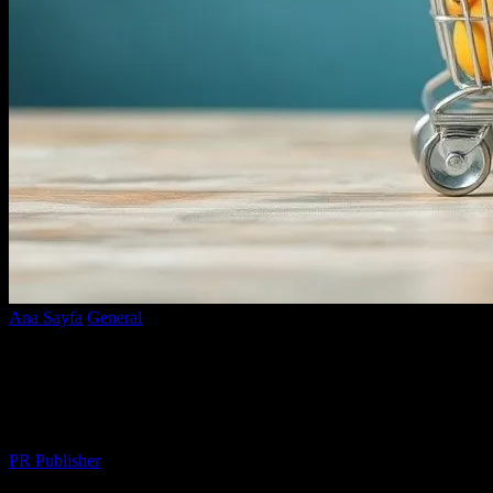
Ana Sayfa
General
E-Ticaret Dünyasında Başarı için Temel İpuçları
E-Ticaret Dünyasında Başarı için Temel
İpuçları
Yazar
PR Publisher
-