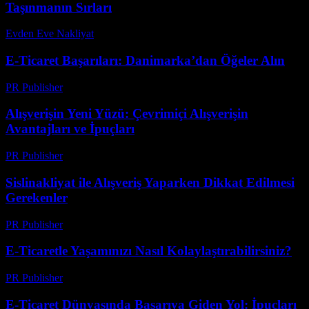
Taşınmanın Sırları
Evden Eve Nakliyat
-
Haziran 10, 2026
E-Ticaret Başarıları: Danimarka’dan Öğeler Alın
PR Publisher
-
Şubat 18, 2026
Alışverişin Yeni Yüzü: Çevrimiçi Alışverişin
Avantajları ve İpuçları
PR Publisher
-
Şubat 16, 2026
Sislinakliyat ile Alışveriş Yaparken Dikkat Edilmesi
Gerekenler
PR Publisher
-
Şubat 26, 2026
E-Ticaretle Yaşamınızı Nasıl Kolaylaştırabilirsiniz?
PR Publisher
-
Şubat 22, 2026
E-Ticaret Dünyasında Başarıya Giden Yol: İpuçları