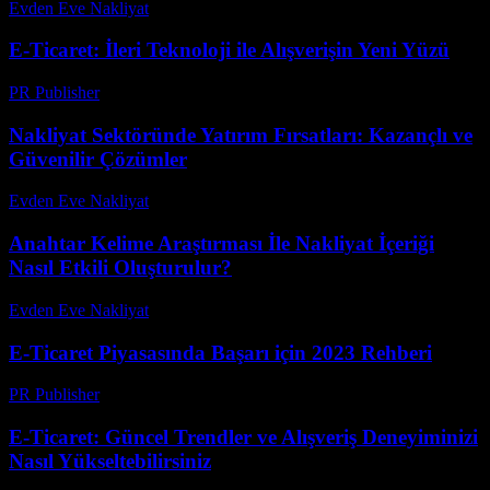
Evden Eve Nakliyat
-
Temmuz 26, 2026
E-Ticaret: İleri Teknoloji ile Alışverişin Yeni Yüzü
PR Publisher
-
Şubat 24, 2026
Nakliyat Sektöründe Yatırım Fırsatları: Kazançlı ve
Güvenilir Çözümler
Evden Eve Nakliyat
-
Temmuz 30, 2026
Anahtar Kelime Araştırması İle Nakliyat İçeriği
Nasıl Etkili Oluşturulur?
Evden Eve Nakliyat
-
Temmuz 22, 2026
E-Ticaret Piyasasında Başarı için 2023 Rehberi
PR Publisher
-
Şubat 21, 2026
E-Ticaret: Güncel Trendler ve Alışveriş Deneyiminizi
Nasıl Yükseltebilirsiniz