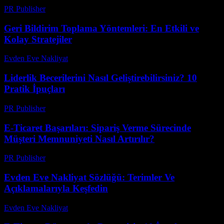
PR Publisher
-
Şubat 20, 2026
Geri Bildirim Toplama Yöntemleri: En Etkili ve
Kolay Stratejiler
Evden Eve Nakliyat
-
Ağustos 1, 2026
Liderlik Becerilerini Nasıl Geliştirebilirsiniz? 10
Pratik İpuçları
PR Publisher
-
Mart 13, 2026
E-Ticaret Başarıları: Sipariş Verme Sürecinde
Müşteri Memnuniyeti Nasıl Artırılır?
PR Publisher
-
Şubat 19, 2026
Evden Eve Nakliyat Sözlüğü: Terimler Ve
Açıklamalarıyla Keşfedin
Evden Eve Nakliyat
-
Temmuz 29, 2026