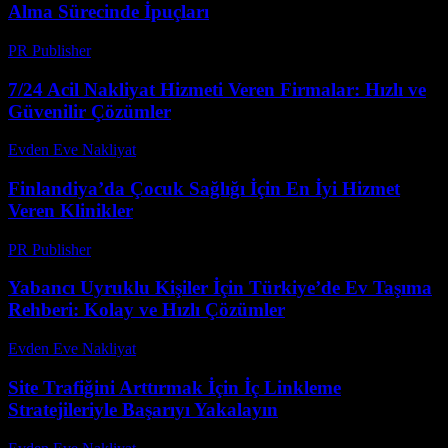
Alma Sürecinde İpuçları
PR Publisher
-
Şubat 21, 2026
7/24 Acil Nakliyat Hizmeti Veren Firmalar: Hızlı ve
Güvenilir Çözümler
Evden Eve Nakliyat
-
Haziran 25, 2026
Finlandiya’da Çocuk Sağlığı İçin En İyi Hizmet
Veren Klinikler
PR Publisher
-
Nisan 9, 2026
Yabancı Uyruklu Kişiler İçin Türkiye’de Ev Taşıma
Rehberi: Kolay ve Hızlı Çözümler
Evden Eve Nakliyat
-
Temmuz 29, 2026
Site Trafiğini Arttırmak İçin İç Linkleme
Stratejileriyle Başarıyı Yakalayın