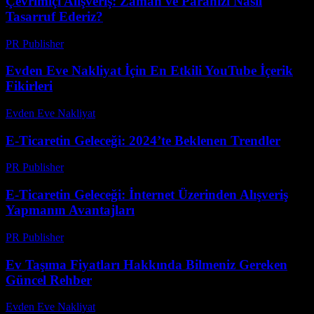
Çevrimiçi Alışveriş: Zaman ve Paranızı Nasıl
Tasarruf Ederiz?
PR Publisher
-
Mart 7, 2026
Evden Eve Nakliyat İçin En Etkili YouTube İçerik
Fikirleri
Evden Eve Nakliyat
-
Temmuz 30, 2026
E-Ticaretin Geleceği: 2024’te Beklenen Trendler
PR Publisher
-
Şubat 25, 2026
E-Ticaretin Geleceği: İnternet Üzerinden Alışveriş
Yapmanın Avantajları
PR Publisher
-
Şubat 28, 2026
Ev Taşıma Fiyatları Hakkında Bilmeniz Gereken
Güncel Rehber
Evden Eve Nakliyat
-
Haziran 18, 2026