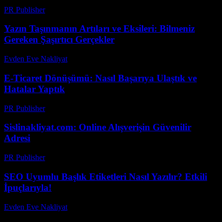
PR Publisher
-
Şubat 23, 2026
Yazın Taşınmanın Artıları ve Eksileri: Bilmeniz
Gereken Şaşırtıcı Gerçekler
Evden Eve Nakliyat
-
Temmuz 21, 2026
E-Ticaret Dönüşümü: Nasıl Başarıya Ulaştık ve
Hatalar Yaptık
PR Publisher
-
Mart 7, 2026
Sislinakliyat.com: Online Alışverişin Güvenilir
Adresi
PR Publisher
-
Şubat 18, 2026
SEO Uyumlu Başlık Etiketleri Nasıl Yazılır? Etkili
İpuçlarıyla!
Evden Eve Nakliyat
-
Temmuz 27, 2026