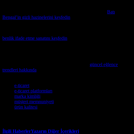
artırabilirsiniz.
Online alışveriş yaparken veya seyahat planı yaparken,
Batı
Bengal’in gizli hazinelerini keşfedin
ve benzersiz deneyimler
yaşayın.
Eğer kendinizi ifade etmek ve yeni hobiler keşfetmek istiyorsanız,
benlik ifade etme sanatını keşfedin
makalemizi mutlaka okuyun. Bu
makale, size online alışveriş ve ürün incelemelerine yeni bir
perspektif getirecek ilginç fikirler sunuyor.
Eğlence dünyasındaki en trend ürünleri ve fırsatları keşfedin ve
alışveriş deneyiminizi daha keyifli hale getirin
güncel eğlence
trendleri hakkında
.
Etiketler
e-ticaret
e-ticaret platformları
marka kimliği
müşteri memnuniyeti
ürün kalitesi
İlgili Haberler
Yazarın Diğer İçerikleri