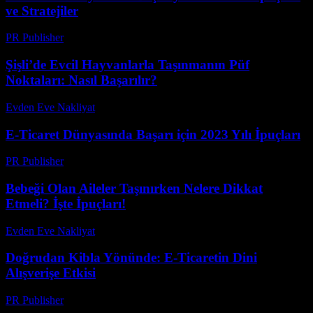
ve Stratejiler
PR Publisher
-
Şubat 28, 2026
Şişli’de Evcil Hayvanlarla Taşınmanın Püf
Noktaları: Nasıl Başarılır?
Evden Eve Nakliyat
-
Haziran 15, 2026
E-Ticaret Dünyasında Başarı için 2023 Yılı İpuçları
PR Publisher
-
Şubat 27, 2026
Bebeği Olan Aileler Taşınırken Nelere Dikkat
Etmeli? İşte İpuçları!
Evden Eve Nakliyat
-
Temmuz 20, 2026
Doğrudan Kibla Yönünde: E-Ticaretin Dini
Alışverişe Etkisi
PR Publisher
-
Mart 13, 2026