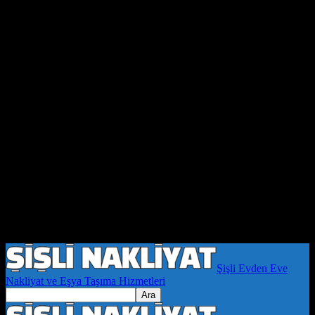
Şişli Evden Eve
Nakliyat ve Eşya Taşıma Hizmetleri