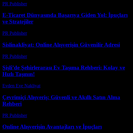
PR Publisher
-
Şubat 26, 2026
E-Ticaret Dünyasında Başarıya Giden Yol: İpuçları
ve Stratejiler
PR Publisher
-
Şubat 27, 2026
Sislinakliyat: Online Alışverişin Güvenilir Adresi
PR Publisher
-
Mart 1, 2026
Şişli’de Şehirlerarası Ev Taşıma Rehberi: Kolay ve
Hızlı Taşının!
Evden Eve Nakliyat
-
Haziran 8, 2026
Çevrimiçi Alışveriş: Güvenli ve Akıllı Satın Alma
Rehberi
PR Publisher
-
Şubat 27, 2026
Online Alışverişin Avantajları ve İpuçları