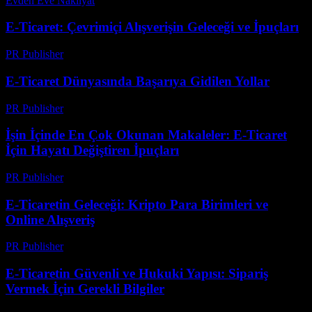
Evden Eve Nakliyat
-
Ağustos 2, 2026
E-Ticaret: Çevrimiçi Alışverişin Geleceği ve İpuçları
PR Publisher
-
Şubat 17, 2026
E-Ticaret Dünyasında Başarıya Gidilen Yollar
PR Publisher
-
Şubat 23, 2026
İşin İçinde En Çok Okunan Makaleler: E-Ticaret
İçin Hayatı Değiştiren İpuçları
PR Publisher
-
Mart 14, 2026
E-Ticaretin Geleceği: Kripto Para Birimleri ve
Online Alışveriş
PR Publisher
-
Şubat 18, 2026
E-Ticaretin Güvenli ve Hukuki Yapısı: Sipariş
Vermek İçin Gerekli Bilgiler