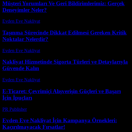
Müşteri Yorumları Ve Geri Bildirimlerimiz: Gerçek
Deneyimler Neler?
Evden Eve Nakliyat
-
Temmuz 6, 2026
Taşınma Sürecinde Dikkat Edilmesi Gereken Kritik
Noktalar Nelerdir?
Evden Eve Nakliyat
-
Haziran 18, 2026
Nakliyat Hizmetinde Sigorta Türleri ve Detaylarıyla
Güvende Kalın
Evden Eve Nakliyat
-
Temmuz 13, 2026
E-Ticaret: Çevrimiçi Alışverişin Güçleri ve Başarı
İçin İpuçları
PR Publisher
-
Şubat 21, 2026
Evden Eve Nakliyat İçin Kampanya Örnekleri:
Kaçırılmayacak Fırsatlar!