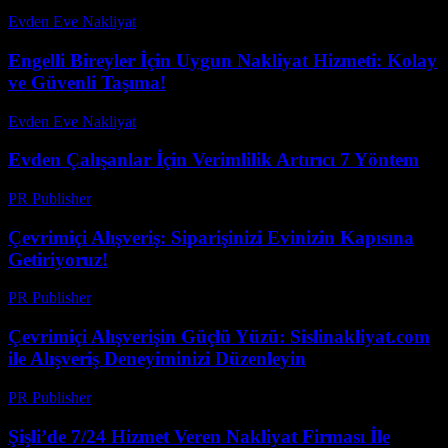
Evden Eve Nakliyat
-
Ağustos 4, 2026
Engelli Bireyler İçin Uygun Nakliyat Hizmeti: Kolay
ve Güvenli Taşıma!
Evden Eve Nakliyat
-
Temmuz 20, 2026
Evden Çalışanlar İçin Verimlilik Artırıcı 7 Yöntem
PR Publisher
-
Mart 11, 2026
Çevrimiçi Alışveriş: Siparişinizi Evinizin Kapısına
Getiriyoruz!
PR Publisher
-
Şubat 23, 2026
Çevrimiçi Alışverişin Güçlü Yüzü: Sislinakliyat.com
ile Alışveriş Deneyiminizi Düzenleyin
PR Publisher
-
Şubat 16, 2026
Şişli’de 7/24 Hizmet Veren Nakliyat Firması İle