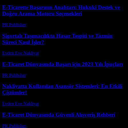
E-Ticarette Başarının Anahtarı: Hukuki Destek ve
Doğru Arama Motoru Seçenekleri
PR Publisher
-
Temmuz 7, 2026
Sigortalı Taşımacılıkta Hasar Tespiti ve Tazmin
Süreci Nasıl İşler?
Evden Eve Nakliyat
-
Temmuz 14, 2026
E-Ticaret Dünyasında Başarı için 2023 Yılı İpuçları
PR Publisher
-
Şubat 25, 2026
Nakliyatta Kullanılan Asansör Sistemleri: En Etkili
Çözümler!
Evden Eve Nakliyat
-
Haziran 5, 2026
E-Ticaret Dünyasında Güvenli Alışveriş Rehberi
PR Publisher
-
Şubat 20, 2026