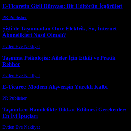
E-Ticaretin Gizli Dünyası: Bir Editörün İçgörüleri
PR Publisher
-
Mart 8, 2026
Şişli’de Taşınmadan Önce Elektrik, Su, İnternet
Abonelikleri Nasıl Olmalı?
Evden Eve Nakliyat
-
Haziran 13, 2026
Taşınma Psikolojisi: Aileler İçin Etkili ve Pratik
Rehber
Evden Eve Nakliyat
-
Temmuz 29, 2026
E-Ticaret: Modern Alışverişin Yürekli Kalbi
PR Publisher
-
Şubat 16, 2026
Taşınırken Hamilelikte Dikkat Edilmesi Gerekenler:
En İyi İpuçları
Evden Eve Nakliyat
-
Temmuz 20, 2026