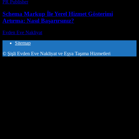
PR Publisher
-
Şubat 24, 2026
Schema Markup İle Yerel Hizmet Gösterimi
Artırma: Nasıl Başarırsınız?
Evden Eve Nakliyat
-
Temmuz 26, 2026
Sitemap
© Şişli Evden Eve Nakliyat ve Eşya Taşıma Hizmetleri