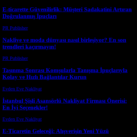
E-ticarette Güvenilirlik: Müşteri Sadakatini Artıran
Doğrulanmış İpuçları
PR Publisher
-
Temmuz 29, 2026
Nakliye ve moda dünyası nasıl birleşiyor? En son
trendleri kaçırmayın!
PR Publisher
-
Mart 23, 2026
Taşınma Sonrası Komşularla Tanışma İpuçlarıyla
Kolay ve Hızlı Bağlantılar Kurun
Evden Eve Nakliyat
-
Ağustos 4, 2026
İstanbul Şişli Asansörlü Nakliyat Firması Önerisi:
En İyi Seçenekler!
Evden Eve Nakliyat
-
Temmuz 6, 2026
E-Ticaretin Geleceği: Alışverişin Yeni Yüzü