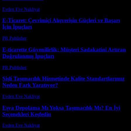
Evden Eve Nakliyat
-
Temmuz 20, 2026
E-Ticaret: Çevrimiçi Alışverişin Güçleri ve Başarı
İçin İpuçları
PR Publisher
-
Şubat 21, 2026
E-ticarette Güvenilirlik: Müşteri Sadakatini Artıran
Doğrulanmış İpuçları
PR Publisher
-
Temmuz 29, 2026
Şişli Taşımacılık Hizmetinde Kalite Standartlarımız
Neden Fark Yaratıyor?
Evden Eve Nakliyat
-
Haziran 8, 2026
Eşya Depolama Mı Yoksa Taşımacılık Mı? En İyi
Seçenekleri Keşfedin
Evden Eve Nakliyat
-
Haziran 30, 2026