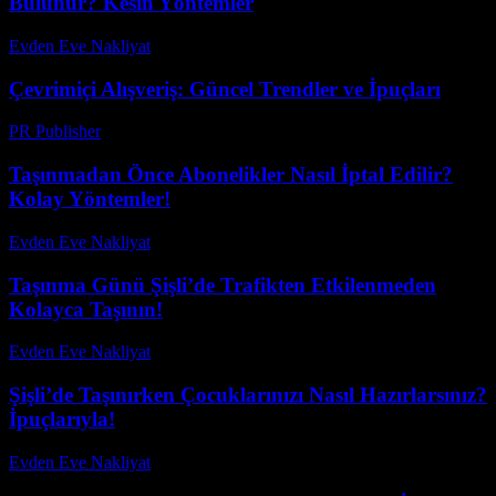
Bulunur? Kesin Yöntemler
Evden Eve Nakliyat
-
Haziran 18, 2026
Çevrimiçi Alışveriş: Güncel Trendler ve İpuçları
PR Publisher
-
Şubat 27, 2026
Taşınmadan Önce Abonelikler Nasıl İptal Edilir?
Kolay Yöntemler!
Evden Eve Nakliyat
-
Temmuz 12, 2026
Taşınma Günü Şişli’de Trafikten Etkilenmeden
Kolayca Taşının!
Evden Eve Nakliyat
-
Haziran 12, 2026
Şişli’de Taşınırken Çocuklarınızı Nasıl Hazırlarsınız?
İpuçlarıyla!
Evden Eve Nakliyat
-
Haziran 15, 2026