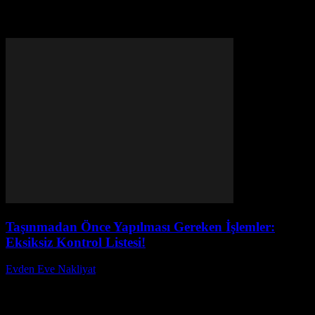
Etiket: taşınma süreci yönetimi
Taşınmadan Önce Yapılması Gereken İşlemler:
Eksiksiz Kontrol Listesi!
Evden Eve Nakliyat
-
Temmuz 2, 2026
Taşınmak, heyecan verici olduğu kadar stresli bir süreçtir. Peki,
taşınmadan önce yapılması gereken işlemler nelerdir ve bu süreci
nasıl daha kolay hale getirebilirsiniz? İşte...