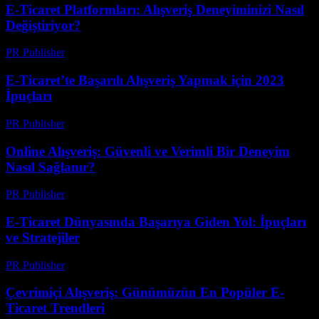
E-Ticaret Platformları: Alışveriş Deneyiminizi Nasıl
Değiştiriyor?
PR Publisher
-
Şubat 20, 2026
E-Ticaret’te Başarılı Alışveriş Yapmak için 2023
İpuçları
PR Publisher
-
Şubat 27, 2026
Online Alışveriş: Güvenli ve Verimli Bir Deneyim
Nasıl Sağlanır?
PR Publisher
-
Şubat 24, 2026
E-Ticaret Dünyasında Başarıya Giden Yol: İpuçları
ve Stratejiler
PR Publisher
-
Şubat 28, 2026
Çevrimiçi Alışveriş: Günümüzün En Popüler E-
Ticaret Trendleri