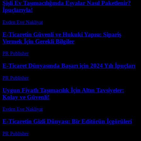
Şişli Ev Taşımacılığında Eşyalar Nasıl Paketlenir?
İpuçlarıyla!
Evden Eve Nakliyat
-
Haziran 12, 2026
E-Ticaretin Güvenli ve Hukuki Yapısı: Sipariş
Vermek İçin Gerekli Bilgiler
PR Publisher
-
Şubat 24, 2026
E-Ticaret Dünyasında Başarı için 2024 Yılı İpuçları
PR Publisher
-
Şubat 21, 2026
Uygun Fiyatlı Taşımacılık İçin Altın Tavsiyeler:
Kolay ve Güvenli!
Evden Eve Nakliyat
-
Haziran 29, 2026
E-Ticaretin Gizli Dünyası: Bir Editörün İçgörüleri
PR Publisher
-
Mart 8, 2026