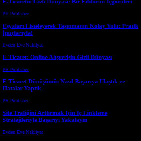
E-Ticaretin Gizli Dünyası: Bir Editörün İçgörüleri
PR Publisher
-
Mart 7, 2026
Eşyaları Listeleyerek Taşınmanın Kolay Yolu: Pratik
İpuçlarıyla!
Evden Eve Nakliyat
-
Temmuz 10, 2026
E-Ticaret: Online Alışverişin Gizli Dünyası
PR Publisher
-
Mart 7, 2026
E-Ticaret Dönüşümü: Nasıl Başarıya Ulaştık ve
Hatalar Yaptık
PR Publisher
-
Mart 7, 2026
Site Trafiğini Arttırmak İçin İç Linkleme
Stratejileriyle Başarıyı Yakalayın
Evden Eve Nakliyat
-
Ağustos 2, 2026