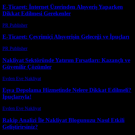
E-Ticaret: İnternet Üzerinden Alışveriş Yaparken
Dikkat Edilmesi Gerekenler
PR Publisher
-
Şubat 21, 2026
E-Ticaret: Çevrimiçi Alışverişin Geleceği ve İpuçları
PR Publisher
-
Şubat 22, 2026
Nakliyat Sektöründe Yatırım Fırsatları: Kazançlı ve
Güvenilir Çözümler
Evden Eve Nakliyat
-
Temmuz 30, 2026
Eşya Depolama Hizmetinde Nelere Dikkat Edilmeli?
İpuçlarıyla!
Evden Eve Nakliyat
-
Temmuz 17, 2026
Rakip Analizi İle Nakliyat Blogunuzu Nasıl Etkili
Geliştirirsiniz?