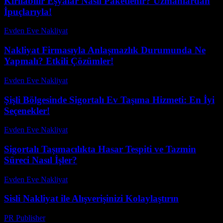
Kırılabilir Eşyalar Nasıl Paketlenir? Uzmanlardan
İpuçlarıyla!
Evden Eve Nakliyat
-
Haziran 20, 2026
Nakliyat Firmasıyla Anlaşmazlık Durumunda Ne
Yapmalı? Etkili Çözümler!
Evden Eve Nakliyat
-
Temmuz 13, 2026
Şişli Bölgesinde Sigortalı Ev Taşıma Hizmeti: En İyi
Seçenekler!
Evden Eve Nakliyat
-
Haziran 6, 2026
Sigortalı Taşımacılıkta Hasar Tespiti ve Tazmin
Süreci Nasıl İşler?
Evden Eve Nakliyat
-
Temmuz 14, 2026
Sisli Nakliyat ile Alışverişinizi Kolaylaştırın
PR Publisher
-
Şubat 23, 2026