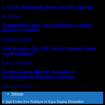
E-Ticaret Dünyasında Başarı için 2023 İpuçları
PR Publisher
-
Şubat 25, 2026
Taşımacılıkta Yapay Zeka Kullanımı: Geleceği
Değiştiren Yenilikler
Evden Eve Nakliyat
-
Temmuz 30, 2026
Lüks Konutlar İçin VIP Nakliyat Hizmeti: Neden
Tercih Edilmeli?
Evden Eve Nakliyat
-
Haziran 4, 2026
Fabrika Taşıma Hizmeti: Aşamalar ve
Fiyatlandırmada Bilmeniz Gerekenler
Evden Eve Nakliyat
-
Haziran 24, 2026
Sitemap
© Şişli Evden Eve Nakliyat ve Eşya Taşıma Hizmetleri