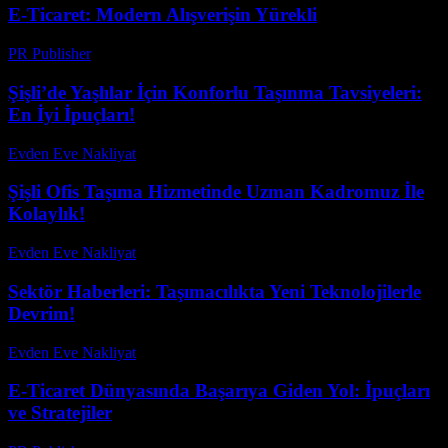
E-Ticaret: Modern Alışverişin Yürekli
PR Publisher
-
Şubat 22, 2026
Şişli’de Yaşlılar İçin Konforlu Taşınma Tavsiyeleri:
En İyi İpuçları!
Evden Eve Nakliyat
-
Haziran 15, 2026
Şişli Ofis Taşıma Hizmetinde Uzman Kadromuz İle
Kolaylık!
Evden Eve Nakliyat
-
Haziran 10, 2026
Sektör Haberleri: Taşımacılıkta Yeni Teknolojilerle
Devrim!
Evden Eve Nakliyat
-
Temmuz 28, 2026
E-Ticaret Dünyasında Başarıya Giden Yol: İpuçları
ve Stratejiler