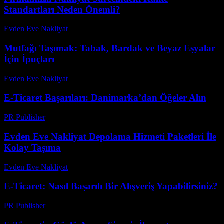
Standartları Neden Önemli?
Evden Eve Nakliyat
-
Temmuz 4, 2026
Mutfağı Taşımak: Tabak, Bardak ve Beyaz Eşyalar
İçin İpuçları
Evden Eve Nakliyat
-
Haziran 22, 2026
E-Ticaret Başarıları: Danimarka’dan Öğeler Alın
PR Publisher
-
Şubat 18, 2026
Evden Eve Nakliyat Depolama Hizmeti Paketleri İle
Kolay Taşıma
Evden Eve Nakliyat
-
Haziran 25, 2026
E-Ticaret: Nasıl Başarılı Bir Alışveriş Yapabilirsiniz?
PR Publisher
-
Mart 6, 2026