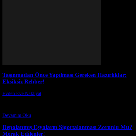
Taşınmadan Önce Yapılması Gereken Hazırlıklar:
Eksiksiz Rehber!
Evden Eve Nakliyat
-
Haziran 19, 2026
Taşınmadan Önce Yapılması Gereken Hazırlıklar: Eksiksiz Rehber!
başlıklı bu yazımızda, taşınma sürecinde dikkat edilmesi gereken en
önemli adımları keşfedeceksiniz. Yeni bir eve veya iş...
Devamını Oku
Depolanmış Eşyaların Sigortalanması Zorunlu Mu?
Merak Edilenler!