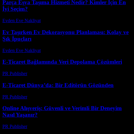
Parça Eşya Taşıma Hizmeti Nedir? Kimler İçin En
İyi Seçim?
Evden Eve Nakliyat
-
Haziran 23, 2026
Ev Taşırken Ev Dekorasyonu Planlaması: Kolay ve
Şık İpuçları
Evden Eve Nakliyat
-
Ağustos 4, 2026
E-Ticaret Bağlamında Veri Depolama Çözümleri
PR Publisher
-
Şubat 26, 2026
E-Ticaret Dünya’da: Bir Editörün Gözünden
PR Publisher
-
Mart 6, 2026
Online Alışveriş: Güvenli ve Verimli Bir Deneyim
Nasıl Yaşanır?
PR Publisher
-
Şubat 17, 2026