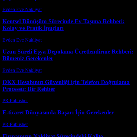
Evden Eve Nakliyat
-
Temmuz 16, 2026
Kentsel Dönüşüm Sürecinde Ev Taşıma Rehberi:
Kolay ve Pratik İpuçları
Evden Eve Nakliyat
-
Temmuz 9, 2026
Uzun Süreli Eşya Depolama Ücretlendirme Rehberi:
Bilmeniz Gerekenler
Evden Eve Nakliyat
-
Temmuz 18, 2026
OKX Hesabınızı Güvenliği için Telefon Doğrulama
Processü: Bir Rehber
PR Publisher
-
Ağustos 2, 2026
E-ticaret Dünyasında Başarı İçin Gerekenler
PR Publisher
-
Şubat 20, 2026
Firmamızın Nakliyat Sürecindeki Kalite