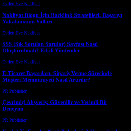
Evden Eve Nakliyat
-
Temmuz 21, 2026
Nakliyat Blogu İçin Backlink Stratejileri: Başarıyı
Yakalamanın Yolları
Evden Eve Nakliyat
-
Temmuz 25, 2026
SSS (Sık Sorulan Sorular) Sayfası Nasıl
Oluşturulmalı? Etkili Yöntemler
Evden Eve Nakliyat
-
Temmuz 24, 2026
E-Ticaret Başarıları: Sipariş Verme Sürecinde
Müşteri Memnuniyeti Nasıl Artırılır?
PR Publisher
-
Şubat 19, 2026
Çevrimiçi Alışveriş: Güvenilir ve Verimli Bir
Deneyim
PR Publisher
-
Şubat 17, 2026