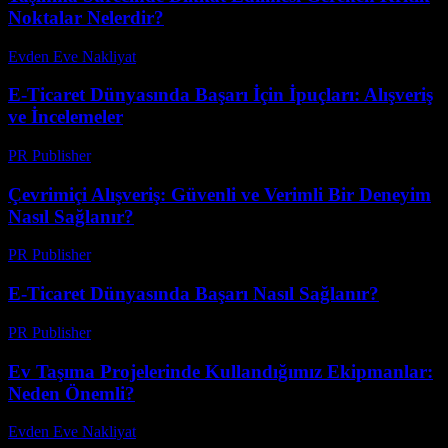
Noktalar Nelerdir?
Evden Eve Nakliyat
-
Haziran 18, 2026
E-Ticaret Dünyasında Başarı İçin İpuçları: Alışveriş
ve İncelemeler
PR Publisher
-
Şubat 15, 2026
Çevrimiçi Alışveriş: Güvenli ve Verimli Bir Deneyim
Nasıl Sağlanır?
PR Publisher
-
Şubat 23, 2026
E-Ticaret Dünyasında Başarı Nasıl Sağlanır?
PR Publisher
-
Şubat 23, 2026
Ev Taşıma Projelerinde Kullandığımız Ekipmanlar:
Neden Önemli?
Evden Eve Nakliyat
-
Temmuz 5, 2026