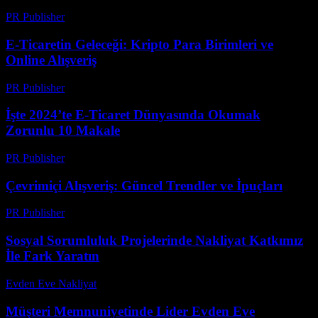
PR Publisher
-
Şubat 19, 2026
E-Ticaretin Geleceği: Kripto Para Birimleri ve
Online Alışveriş
PR Publisher
-
Şubat 18, 2026
İşte 2024’te E-Ticaret Dünyasında Okumak
Zorunlu 10 Makale
PR Publisher
-
Mart 12, 2026
Çevrimiçi Alışveriş: Güncel Trendler ve İpuçları
PR Publisher
-
Şubat 27, 2026
Sosyal Sorumluluk Projelerinde Nakliyat Katkımız
İle Fark Yaratın
Evden Eve Nakliyat
-
Temmuz 6, 2026
Müşteri Memnuniyetinde Lider Evden Eve