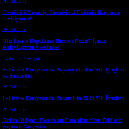
PR Publisher
-
Şubat 27, 2026
Çevrimiçi Alışveriş: Siparişinizi Evinizin Kapısına
Getiriyoruz!
PR Publisher
-
Şubat 23, 2026
Ofis Eşyası Depolama Hizmeti Nedir? İşinizi
Kolaylaştıran Çözümler
Evden Eve Nakliyat
-
Temmuz 18, 2026
E-Ticaret Dünyasında Başarıya Giden Yol: İpuçları
ve Stratejiler
PR Publisher
-
Şubat 26, 2026
E-Ticaret Dünyasında Başarı için 2023 Yılı İpuçları
PR Publisher
-
Şubat 25, 2026
Online Müşteri Yorumları Firmaları Nasıl Etkiler?
Şaşırtan Gerçekler