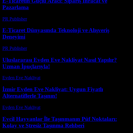
E-Ticaretin Güçlü Aracı: Sipariş İhracat ve
Pazarlama
PR Publisher
-
Şubat 19, 2026
E-Ticaret Dünyasında Teknoloji ve Alışveriş
Deneyimi
PR Publisher
-
Şubat 23, 2026
Uluslararası Evden Eve Nakliyat Nasıl Yapılır?
Uzman İpuçlarıyla!
Evden Eve Nakliyat
-
Haziran 24, 2026
İzmir Evden Eve Nakliyat: Uygun Fiyatlı
Alternatiflerle Taşının!
Evden Eve Nakliyat
-
Haziran 26, 2026
Evcil Hayvanlar İle Taşınmanın Püf Noktaları:
Kolay ve Stresiz Taşınma Rehberi