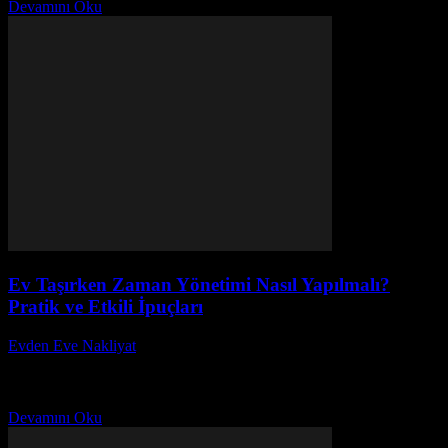
Devamını Oku
Ev Taşırken Zaman Yönetimi Nasıl Yapılmalı?
Pratik ve Etkili İpuçları
Evden Eve Nakliyat
-
Haziran 30, 2026
Ev taşırken zaman yönetimi nasıl yapılmalı? Bu soru, özellikle
yoğun iş temposu ve günlük hayatın koşuşturmacası içinde taşınma
sürecini kolaylaştırmak isteyen herkesin aklında yer...
Devamını Oku