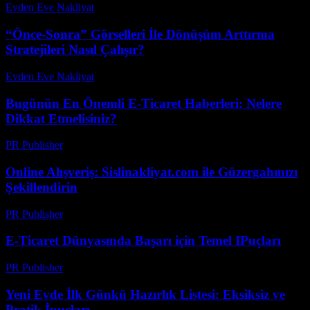
Evden Eve Nakliyat
-
Temmuz 26, 2026
“Önce-Sonra” Görselleri İle Dönüşüm Arttırma
Stratejileri Nasıl Çalışır?
Evden Eve Nakliyat
-
Temmuz 25, 2026
Bugünün En Önemli E-Ticaret Haberleri: Nelere
Dikkat Etmelisiniz?
PR Publisher
-
Mart 14, 2026
Online Alışveriş: Sislinakliyat.com ile Güzergahınızı
Şekillendirin
PR Publisher
-
Şubat 23, 2026
E-Ticaret Dünyasında Başarı için Temel IPuçları
PR Publisher
-
Mart 1, 2026
Yeni Evde İlk Günkü Hazırlık Listesi: Eksiksiz ve
Pratik İpuçları