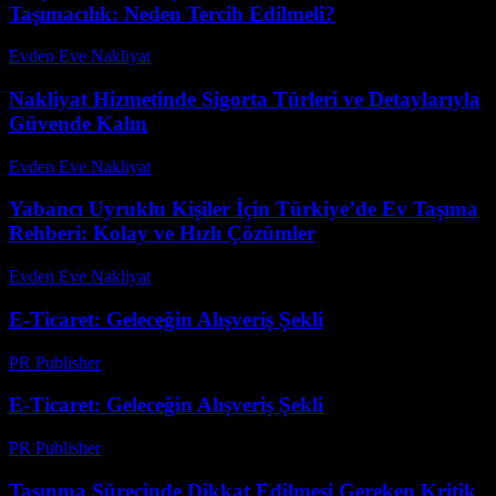
Taşımacılık: Neden Tercih Edilmeli?
Evden Eve Nakliyat
-
Temmuz 4, 2026
Nakliyat Hizmetinde Sigorta Türleri ve Detaylarıyla
Güvende Kalın
Evden Eve Nakliyat
-
Temmuz 13, 2026
Yabancı Uyruklu Kişiler İçin Türkiye’de Ev Taşıma
Rehberi: Kolay ve Hızlı Çözümler
Evden Eve Nakliyat
-
Temmuz 29, 2026
E-Ticaret: Geleceğin Alışveriş Şekli
PR Publisher
-
Şubat 16, 2026
E-Ticaret: Geleceğin Alışveriş Şekli
PR Publisher
-
Şubat 20, 2026
Taşınma Sürecinde Dikkat Edilmesi Gereken Kritik